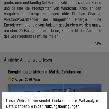
produzieren und künftig Netzkosten zahlen müssen, zur Kasse
und belaste die Produzenten von Windkraft. Kritik an den
Vorgaben für Energierechnungen übte Stephan Sharma,
Vorstandsvorsitzender der Burgenland Energie. „Eine
Energierechnung, die von Juristen geschrieben werden muss,
um über 20 Paragrafen zu erfüllen, kann nicht der Anspruch
des Gesetzgebers sein“, meinte er.
APA
Ähnliche Artikel weiterlesen
Energieimporte trieben im Mai die Einfuhren an
7. August 2026, Wien
Diese Webseite verwendet Cookies für die Webanalyse.
Details finden Sie in den
Nutzungsbedingungen
.