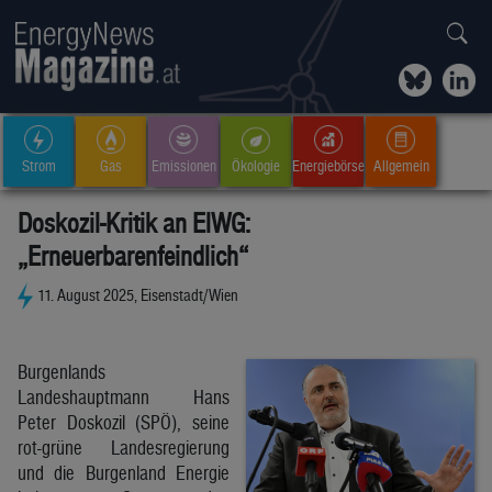
Strom
Gas
Emissionen
Ökologie
Energiebörse
Allgemein
Doskozil-Kritik an ElWG:
„Erneuerbarenfeindlich“
11. August 2025, Eisenstadt/Wien
Burgenlands
Landeshauptmann Hans
Peter Doskozil (SPÖ), seine
rot-grüne Landesregierung
und die Burgenland Energie