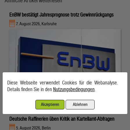
Ähnliche Artikel weiterlesen
EnBW bestätigt Jahresprognose trotz Gewinnrückgangs
7. August 2026, Karlsruhe
Diese Webseite verwendet Cookies für die Webanalyse.
Details finden Sie in den
Nutzungsbedingungen
.
Akzeptieren
Ablehnen
Deutsche Raffinerien üben Kritik an Kartellamt-Abfragen
5. August 2026, Berlin