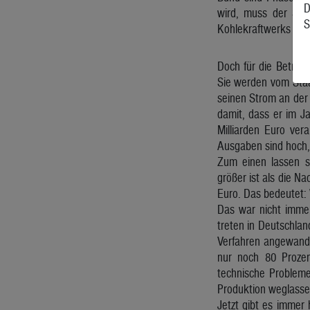
D
wird, muss der Stro
S
Kohlekraftwerks dem
Doch für die Betrei
Sie werden vom Staa
seinen Strom an der 
damit, dass er im J
Milliarden Euro ver
Ausgaben sind hoch, 
Zum einen lassen si
größer ist als die N
Euro. Das bedeutet: 
Das war nicht immer
treten in Deutschlan
Verfahren angewandt
nur noch 80 Prozen
technische Probleme 
Produktion weglassen
Jetzt gibt es immer