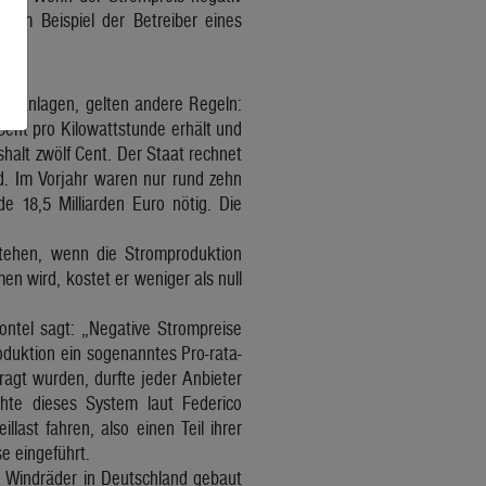
 zum Beispiel der Betreiber eines
mt.
laranlagen, gelten andere Regeln:
ent pro Kilowattstunde erhält und
halt zwölf Cent. Der Staat rechnet
d. Im Vorjahr waren nur rund zehn
e 18,5 Milliarden Euro nötig. Die
stehen, wenn die Stromproduktion
n wird, kostet er weniger als null
ntel sagt: „Negative Strompreise
oduktion ein sogenanntes Pro-rata-
agt wurden, durfte jeder Anbieter
chte dieses System laut Federico
last fahren, also einen Teil ihrer
e eingeführt.
d Windräder in Deutschland gebaut