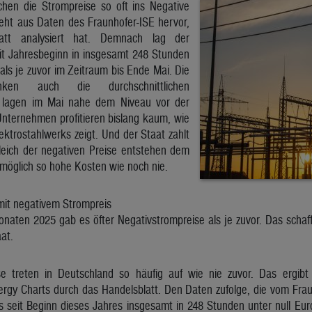
chen die Strompreise so oft ins Negative
geht aus Daten des Fraunhofer-ISE hervor,
att analysiert hat. Demnach lag der
it Jahresbeginn in insgesamt 248 Stunden
 als je zuvor im Zeitraum bis Ende Mai. Die
enken auch die durchschnittlichen
 lagen im Mai nahe dem Niveau vor der
Unternehmen profitieren bislang kaum, wie
lektrostahlwerks zeigt. Und der Staat zahlt
leich der negativen Preise entstehen dem
möglich so hohe Kosten wie noch nie.
it negativem Strompreis
Monaten 2025 gab es öfter Negativstrompreise als je zuvor. Das scha
at.
se treten in Deutschland so häufig auf wie nie zuvor. Das ergi
ergy Charts durch das Handelsblatt. Den Daten zufolge, die vom Fra
s seit Beginn dieses Jahres insgesamt in 248 Stunden unter null Eur