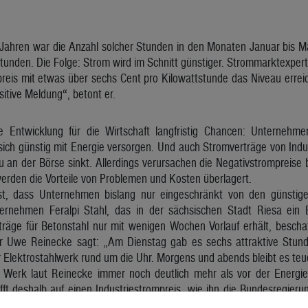
ahren war die Anzahl solcher Stunden in den Monaten Januar bis Mai 
tunden. Die Folge: Strom wird im Schnitt günstiger. Strommarktexpert
eis mit etwas über sechs Cent pro Kilowattstunde das Niveau erreich
sitive Meldung“, betont er.
die Entwicklung für die Wirtschaft langfristig Chancen: Unterneh
sich günstig mit Energie versorgen. Und auch Stromverträge von Ind
 an der Börse sinkt. Allerdings verursachen die Negativstrompreise b
erden die Vorteile von Problemen und Kosten überlagert.
t, dass Unternehmen bislang nur eingeschränkt von den günstigen
ternehmen Feralpi Stahl, das in der sächsischen Stadt Riesa ein 
räge für Betonstahl nur mit wenigen Wochen Vorlauf erhält, beschaff
r Uwe Reinecke sagt: „Am Dienstag gab es sechs attraktive Stunde
er Elektrostahlwerk rund um die Uhr. Morgens und abends bleibt es teu
s Werk laut Reinecke immer noch deutlich mehr als vor der Energi
ft deshalb auf einen Industriestrompreis, wie ihn die Bundesregier
t negativen Strompreisen allerdings sehr teuer. Grundsätzlich gilt 