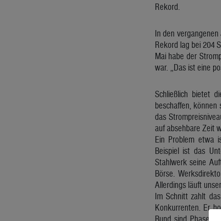
Rekord.
In den vergangenen J
Rekord lag bei 204 S
Mai habe der Strompr
war. „Das ist eine po
Schließlich bietet 
beschaffen, können 
das Strompreisniveau
auf absehbare Zeit w
Ein Problem etwa is
Beispiel ist das Un
Stahlwerk seine Auft
Börse. Werksdirekto
Allerdings läuft uns
Im Schnitt zahlt da
Konkurrenten. Er hof
Bund sind Phasen mi