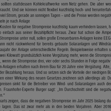
 sollten stattdessen Kohlekraftwerke vom Netz gehen. Die aber we
ucht. Und sie können nicht flexibel kurzfristig hoch- und herunterfahr
u viel Strom, gerade an sonnigen Tagen – und die Preise werden negati
eln je nach Anlage
Kosten für negative Strompreise kurzfristig kaum verhindern lassen, 
 einfach aus seiner Bezahlpflicht heraus. Zwar hat schon die Amp
 Strompreise unter null, sollen große Erneuerbaren-Anlagen keine EE
nn nicht rückwirkend für bereits gebaute Solaranlagen und Windräd
aujahr der Anlage unterschiedliche Regeln. Beispielsweise erhalten 
zwei Kilowatt grundsätzlich keine Vergütung mehr, wenn die Stromprei
st, wenn die Strompreise drei, vier oder sechs Stunden in Folge negativ 
-Anlagen erhalten nach ihrem Bau für 20 Jahre eine Vergütung. Alte, 
der Bezahlung heraus. Und so setzen sich die Vorteile der niedrigen 
hen einer Wirkung des neuen Gesetzes zeichnen sich allerdings ab: D
preisen sinkt für die Betreiber von Wind- und Solaranlagen auch der
. Fraunhofer-Experte Burger sagt: „Im Durchschnitt sind die negati
en.“
rts zeigen, dass die negativen Strompreise im Jahr 2025 bislang dur
 lagen. Das ist zwar mehr als in den beiden Vorjahren. Aber 201