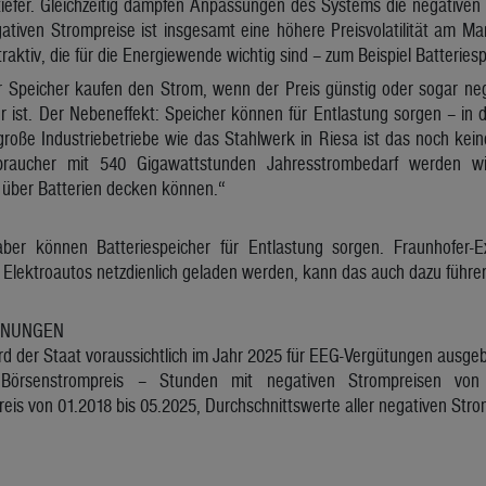
tiefer. Gleichzeitig dämpfen Anpassungen des Systems die negativen 
gativen Strompreise ist insgesamt eine höhere Preisvolatilität am M
aktiv, die für die Energiewende wichtig sind – zum Beispiel Batteriesp
r Speicher kaufen den Strom, wenn der Preis günstig oder sogar nega
r ist. Der Nebeneffekt: Speicher können für Entlastung sorgen – in
große Industriebetriebe wie das Stahlwerk in Riesa ist das noch ke
braucher mit 540 Gigawattstunden Jahresstrombedarf werden wi
 über Batterien decken können.“
er können Batteriespeicher für Entlastung sorgen. Fraunhofer-
 Elektroautos netzdienlich geladen werden, kann das auch dazu führen
INUNGEN
ird der Staat voraussichtlich im Jahr 2025 für EEG-Vergütungen ausge
: Börsenstrompreis – Stunden mit negativen Strompreisen von
eis von 01.2018 bis 05.2025, Durchschnittswerte aller negativen Str