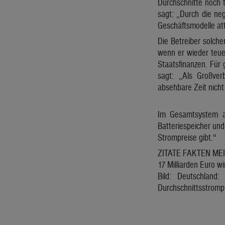
Durchschnitte noch 
sagt: „Durch die ne
Geschäftsmodelle attr
Die Betreiber solche
wenn er wieder teue
Staatsfinanzen. Für 
sagt: „Als Großver
absehbare Zeit nicht
Im Gesamtsystem ab
Batteriespeicher und
Strompreise gibt.“
ZITATE FAKTEN ME
17 Milliarden Euro w
Bild: Deutschland
Durchschnittsstrompr