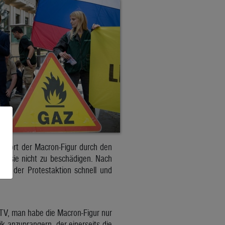
sport der Macron-Figur durch den
um sie nicht zu beschädigen. Nach
ach der Protestaktion schnell und
MTV, man habe die Macron-Figur nur
k anzuprangern, der einerseits die