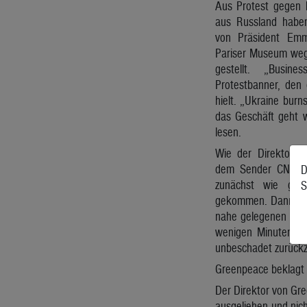
Aus Protest gegen 
aus Russland haben
von Präsident Em
Pariser Museum wegg
gestellt. „Busi
Protestbanner, den 
hielt. „Ukraine burn
das Geschäft geht 
lesen.
Wie der Direktor 
dem Sender CNews s
D
zunächst wie ga
S
gekommen. Dann hätt
nahe gelegenen Nota
wenigen Minuten hät
unbeschadet zurückz
Greenpeace beklagt w
Der Direktor von Gre
ausgeliehen und nich