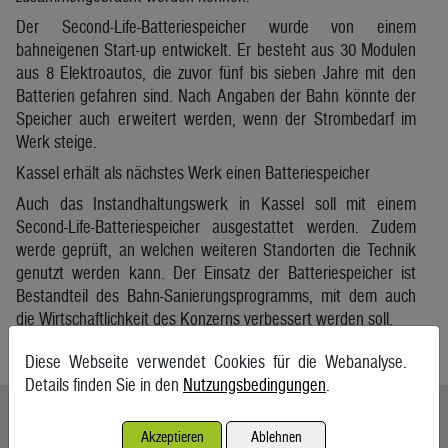
Der Second-Life-Batteriespeicher wurde von einem
bahneigenen Start-up entwickelt. Er besteht aus 30 Modulen
aus 8 Elektroautos, die zuvor fünf bis sieben Jahre mit den
Batterien gefahren sind. Nach Angaben der Bahn könnte der
Speicher auch erweitert werden, wenn der Strombedarf im
Werk steige.
Kassel erhält als nächstes Werk einen Batteriespeicher
Auch das Instandhaltungswerk in Kassel soll mit einem
Second-Life-Batteriespeicher ausgestattet werden. Zudem
werde geprüft, an welchen weiteren Standorten die Technik
genutzt werden kann. Der Einsatz der Batteriespeicher ist
Bestandteil des Bahn-Sanierungsprogramms, mit dem auch
die Wirtschaftlichkeit des Konzerns verbessert werden soll.
APA/dpa
Diese Webseite verwendet Cookies für die Webanalyse.
Details finden Sie in den
Nutzungsbedingungen
.
Ähnliche Artikel weiterlesen
Akzeptieren
Ablehnen