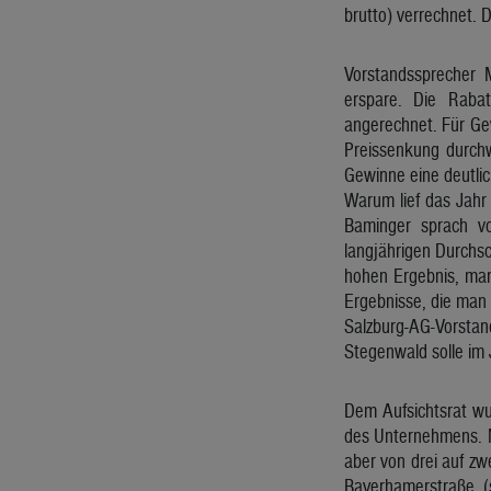
brutto) verrechnet. 
Vorstandssprecher 
erspare. Die Raba
angerechnet. Für Ge
Preissenkung durchw
Gewinne eine deutlic
Warum lief das Jahr 
Baminger sprach vo
langjährigen Durchs
hohen Ergebnis, man 
Ergebnisse, die man
Salzburg-AG-Vorstan
Stegenwald solle im 
Dem Aufsichtsrat wu
des Unternehmens. M
aber von drei auf zw
Bayerhamerstraße (s