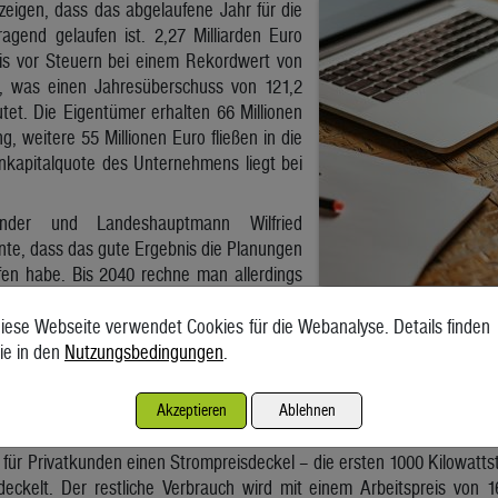
zeigen, dass das abgelaufene Jahr für die
agend gelaufen ist. 2,27 Milliarden Euro
is vor Steuern bei einem Rekordwert von
o, was einen Jahresüberschuss von 121,2
tet. Die Eigentümer erhalten 66 Millionen
, weitere 55 Millionen Euro fließen in die
nkapitalquote des Unternehmens liegt bei
itzender und Landeshauptmann Wilfried
nte, dass das gute Ergebnis die Planungen
fen habe. Bis 2040 rechne man allerdings
rdoppelung des Stromverbrauchs. Man
itionen in die Netzinfrastruktur, aber auch in Wasserkraft, Windkraft 
iese Webseite verwendet Cookies für die Webanalyse. Details finden
ie in den
Nutzungsbedingungen
.
er Aufsichtsratssitzung war klar, dass der Rekordgewinn für Kr
nausweichlich ist. „Wir haben immer gesagt, wenn wir die Möglichk
Akzeptieren
Ablehnen
as wird mit 1. Juli geschehen. Das ist dann die vierte Preissenkun
 für Privatkunden einen Strompreisdeckel – die ersten 1000 Kilowatt
deckelt. Der restliche Verbrauch wird mit einem Arbeitspreis von