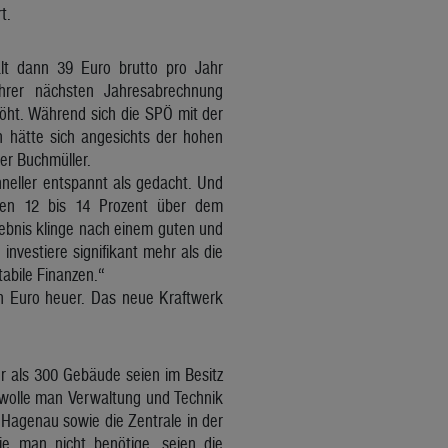
t.
alt dann 39 Euro brutto pro Jahr
hrer nächsten Jahresabrechnung
ht. Während sich die SPÖ mit der
n hätte sich angesichts der hohen
er Buchmüller.
hneller entspannt als gedacht. Und
egen 12 bis 14 Prozent über dem
ebnis klinge nach einem guten und
nvestiere signifikant mehr als die
abile Finanzen.“
en Euro heuer. Das neue Kraftwerk
r als 300 Gebäude seien im Besitz
 wolle man Verwaltung und Technik
n Hagenau sowie die Zentrale in der
ie man nicht benötige, seien die