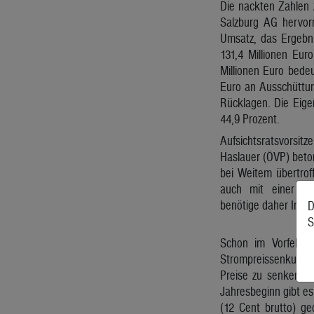
Die nackten Zahlen 
Salzburg AG hervorr
Umsatz, das Ergebn
131,4 Millionen Eur
Millionen Euro bedeu
Euro an Ausschüttung
Rücklagen. Die Eige
44,9 Prozent.
Aufsichtsratsvors
Haslauer (ÖVP) beto
bei Weitem übertrof
auch mit einer Ve
benötige daher Invest
D
S
Schon im Vorfeld d
Strompreissenkung u
Preise zu senken. D
Jahresbeginn gibt es
(12 Cent brutto) ge