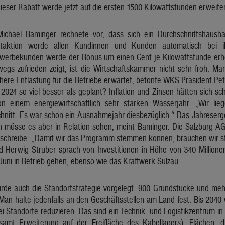
Dieser Rabatt werde jetzt auf die ersten 1500 Kilowattstunden erweiter
Michael Baminger rechnete vor, dass sich ein Durchschnittshaush
ttaktion werde allen Kundinnen und Kunden automatisch bei i
werbekunden werde der Bonus um einen Cent je Kilowattstunde erhö
egs zufrieden zeigt, ist die Wirtschaftskammer nicht sehr froh. Ma
here Entlastung für die Betriebe erwartet, betonte WKS-Präsident Pet
2024 so viel besser als geplant? Inflation und Zinsen hätten sich sc
n einem energiewirtschaftlich sehr starken Wasserjahr. „Wir li
chnitt. Es war schon ein Ausnahmejahr diesbezüglich.“ Das Jahreserg
müsse es aber in Relation sehen, meint Baminger. Die Salzburg AG i
 schreibe. „Damit wir das Programm stemmen können, brauchen wir st
d Herwig Struber sprach von Investitionen in Höhe von 340 Million
Juni in Betrieb gehen, ebenso wie das Kraftwerk Sulzau.
rde auch die Standortstrategie vorgelegt. 900 Grundstücke und meh
an halte jedenfalls an den Geschäftsstellen am Land fest. Bis 2040
ei Standorte reduzieren. Das sind ein Technik- und Logistikzentrum i
amt Erweiterung auf der Freifläche des Kabellagers). Flächen, d