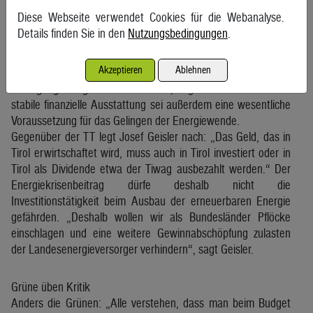
Wenngleich der Energiesektor einen profitablen
Diese Webseite verwendet Cookies für die Webanalyse.
Wirtschaftsbereich darstelle, müssten die Unternehmen in den
Details finden Sie in den
Nutzungsbedingungen
.
kommenden Jahren zweistellige Milliardenbeträge aufwenden,
um die Netze auszubauen, den Kraftwerks park zu
Akzeptieren
Ablehnen
modernisieren und hohe finanzielle Mittel in neue
Erzeugungsanlagen zu investieren, argumentiert Tirol. Eine
stabile finanzielle Ausstattung sei außerdem eine wesentliche
Voraussetzung für das Gelingen der Energiewende.
Gegenüber der TT legt Josef Geisler nach: „Das Geld, das in
Tirol erwirtschaftet wird, muss auch in Tirol investiert oder in
Tirol als Dividende etwa der Tiwag ausbezahlt werden.“ Der
Energiekrisenbeitrag dürfe deshalb nicht die
Investitionstätigkeit beim Ausbau der erneuerbaren Energie
gefährden. „Deshalb wollen wir als Bundesländer Pflöcke
einschlagen und eine weitere Gewinnabschöpfung zulasten
der Landesenergieversorger verhindern“, sagt Geisler.
Grüne üben Kritik
Anders die Grünen: „Alle verstehen, dass man beim Budget