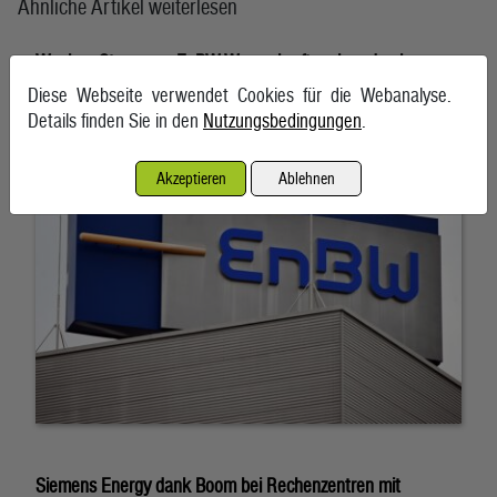
Ähnliche Artikel weiterlesen
Weniger Strom aus EnBW-Wasserkraftwerken durch
Trockenheit
Diese Webseite verwendet Cookies für die Webanalyse.
Details finden Sie in den
Nutzungsbedingungen
.
5. August 2026, Karlsruhe
Akzeptieren
Ablehnen
Siemens Energy dank Boom bei Rechenzentren mit