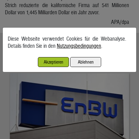
Strich reduzierte die kalifornische Firma auf 541 Millionen
Dollar von 1,445 Milliarden Dollar ein Jahr zuvor.
APA/dpa
Diese Webseite verwendet Cookies für die Webanalyse.
Ähnliche Artikel weiterlesen
Details finden Sie in den
Nutzungsbedingungen
.
EnBW bestätigt Jahresprognose trotz Gewinnrückgangs
Akzeptieren
Ablehnen
7. August 2026, Karlsruhe