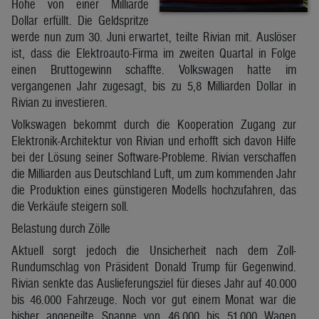
Höhe von einer Milliarde
Dollar erfüllt. Die Geldspritze
werde nun zum 30. Juni erwartet, teilte Rivian mit. Auslöser
ist, dass die Elektroauto-Firma im zweiten Quartal in Folge
einen Bruttogewinn schaffte. Volkswagen hatte im
vergangenen Jahr zugesagt, bis zu 5,8 Milliarden Dollar in
Rivian zu investieren.
Volkswagen bekommt durch die Kooperation Zugang zur
Elektronik-Architektur von Rivian und erhofft sich davon Hilfe
bei der Lösung seiner Software-Probleme. Rivian verschaffen
die Milliarden aus Deutschland Luft, um zum kommenden Jahr
die Produktion eines günstigeren Modells hochzufahren, das
die Verkäufe steigern soll.
Belastung durch Zölle
Aktuell sorgt jedoch die Unsicherheit nach dem Zoll-
Rundumschlag von Präsident Donald Trump für Gegenwind.
Rivian senkte das Auslieferungsziel für dieses Jahr auf 40.000
bis 46.000 Fahrzeuge. Noch vor gut einem Monat war die
bisher angepeilte Spanne von 46.000 bis 51.000 Wagen