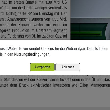
 hat im ersten Quartal mit 1,38 Mrd. US
ro) fast um die Hälfte weniger verdient als
rd. Dollar), teilte BP am Dienstag mit. Der
amit Analystenschätzungen von 1,53 Mrd.
echnet der Konzern weiter mit einer im
ringeren Produktion im Upstream-Segment
 und Förderung von Öl. Im zweiten Quartal
h zum Jahresauftakt stabil bleiben.
iese Webseite verwendet Cookies für die Webanalyse. Details finden
n setzte im ersten Quartal ein
ie in den
Nutzungsbedingungen
.
ramm von 750 Mio. Dollar um. Im zweiten
ktien in der gleichen Größenordnung
Akzeptieren
Ablehnen
e hat eine strategische Wende weg vom Ökokurs angekündigt. Inves
. Stattdessen will der Konzern seine Investitionen in das Öl- und Gasg
unter dem Druck aktivistischer Investoren wie Elliott Manageme