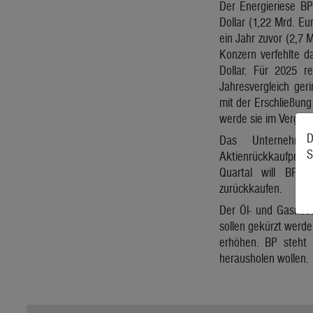
Der Energieriese BP
Dollar (1,22 Mrd. Eu
ein Jahr zuvor (2,7 M
Konzern verfehlte d
Dollar. Für 2025 r
Jahresvergleich ge
mit der Erschließung
werde sie im Vergleic
D
Das Unternehme
S
Aktienrückkaufprog
Quartal will BP A
zurückkaufen.
Der Öl- und Gasries
sollen gekürzt werden
erhöhen. BP steht 
herausholen wollen.