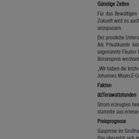
Günstige Zeiten
Für das Bewältigen v
Zukunft wird es auc
anzupassen.
Der preisliche Unte
Als Privatkunde kö
sogenannte Floater-Ta
Börsenpreis wechsel
„Wir haben die letzt
Johannes Mayer,E-Co
Fakten
82Terawattstunden
Strom erzeugten hei
stammte aus erneue
Preisprognose
Gaspreise im Großhan
Das übersetzt sich i