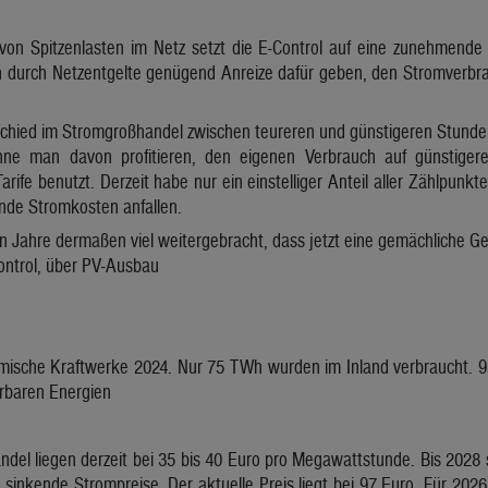
on Spitzenlasten im Netz setzt die E-Control auf eine zunehmende F
h durch Netzentgelte genügend Anreize dafür geben, den Stromverbrau
rschied im Stromgroßhandel zwischen teureren und günstigeren Stunde
nne man davon profitieren, den eigenen Verbrauch auf günstiger
rife benutzt. Derzeit habe nur ein einstelliger Anteil aller Zählpunkt
nde Stromkosten anfallen.
en Jahre dermaßen viel weitergebracht, dass jetzt eine gemächliche Ge
ntrol, über PV-Ausbau
mische Kraftwerke 2024. Nur 75 TWh wurden im Inland verbraucht. 9
rbaren Energien
del liegen derzeit bei 35 bis 40 Euro pro Megawattstunde. Bis 2028 s
n sinkende Strompreise. Der aktuelle Preis liegt bei 97 Euro. Für 2026