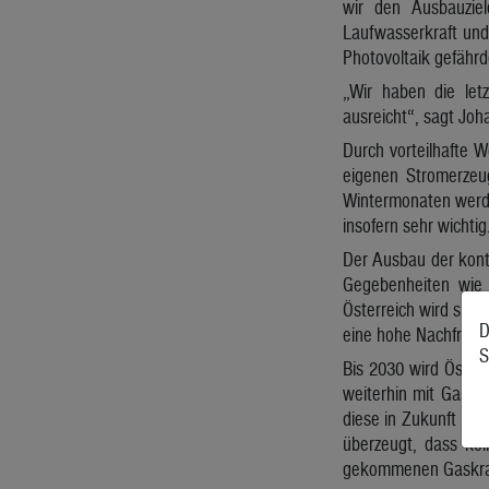
wir den Ausbauziel
Laufwasserkraft und
Photovoltaik gefährd
„Wir haben die let
ausreicht“, sagt Joh
Durch vorteilhafte W
eigenen Stromerzeug
Wintermonaten werde
insofern sehr wichtig
Der Ausbau der konti
Gegebenheiten wie 
Österreich wird sich
D
eine hohe Nachfrage
S
Bis 2030 wird Öster
weiterhin mit Gas be
diese in Zukunft no
überzeugt, dass kei
gekommenen Gaskraft