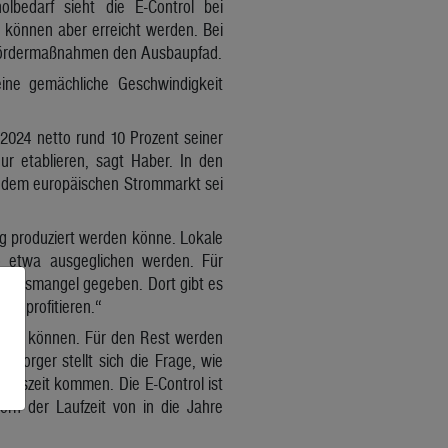
lbedarf sieht die E-Control bei
 können aber erreicht werden. Bei
en Fördermaßnahmen den Ausbaupfad.
eine gemächliche Geschwindigkeit
 2024 netto rund 10 Prozent seiner
ur etablieren, sagt Haber. In den
 dem europäischen Strommarkt sei
ig produziert werden könne. Lokale
o etwa ausgeglichen werden. Für
ugungsmangel gegeben. Dort gibt es
on profitieren.“
ecken können. Für den Rest werden
rsorger stellt sich die Frage, wie
ebszeit kommen. Die E-Control ist
ern der Laufzeit von in die Jahre