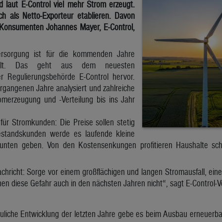
d laut E-Control viel mehr Strom erzeugt.
ch als Netto-Exporteur etablieren. Davon
e Konsumenten Johannes Mayer, E-Control,
ersorgung ist für die kommenden Jahre
stellt. Das geht aus dem neuesten
er Regulierungsbehörde E-Control hervor.
rgangenen Jahre analysiert und zahlreiche
omerzeugung und -Verteilung bis ins Jahr
für Stromkunden: Die Preise sollen stetig
Bestandskunden werde es laufende kleine
ten geben. Von den Kostensenkungen profitieren Haushalte schnel
achricht: Sorge vor einem großflächigen und langen Stromausfall, e
hen diese Gefahr auch in den nächsten Jahren nicht“, sagt E-Control-V
uliche Entwicklung der letzten Jahre gebe es beim Ausbau erneuerbar