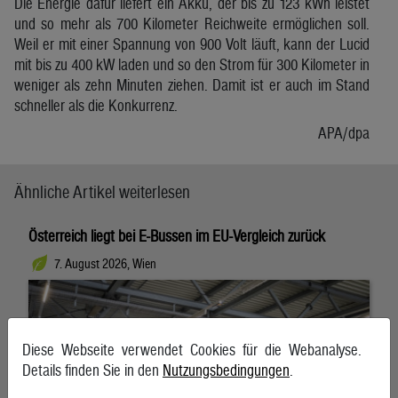
Die Energie dafür liefert ein Akku, der bis zu 123 kWh leistet
und so mehr als 700 Kilometer Reichweite ermöglichen soll.
Weil er mit einer Spannung von 900 Volt läuft, kann der Lucid
mit bis zu 400 kW laden und so den Strom für 300 Kilometer in
weniger als zehn Minuten ziehen. Damit ist er auch im Stand
schneller als die Konkurrenz.
APA/dpa
Ähnliche Artikel weiterlesen
Österreich liegt bei E-Bussen im EU-Vergleich zurück
7. August 2026, Wien
Diese Webseite verwendet Cookies für die Webanalyse.
Details finden Sie in den
Nutzungsbedingungen
.