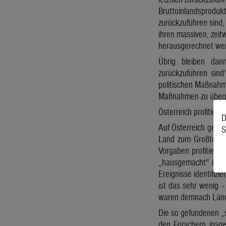
Bruttoinlandsprodukt
zurückzuführen sind
ihren massiven, zei
herausgerechnet we
Übrig bleiben dan
zurückzuführen sind
politischen Maßnahme
Maßnahmen zu überp
Österreich profitiert
D
Auf Österreich gemün
S
Land zum Großteil v
Vorgaben profitiert 
„hausgemacht“ ist, z
Ereignisse identifiz
ist das sehr wenig –
waren demnach Lände
Die so gefundenen „s
den Forschern insg