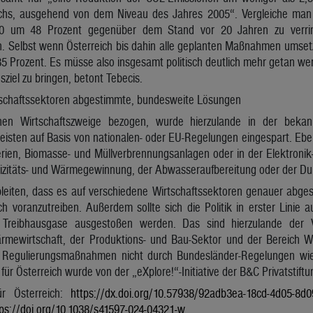
chs, ausgehend von dem Niveau des Jahres 2005“. Vergleiche man 
30 um 48 Prozent gegenüber dem Stand vor 20 Jahren zu verrin
. Selbst wenn Österreich bis dahin alle geplanten Maßnahmen umse
5 Prozent. Es müsse also insgesamt politisch deutlich mehr getan we
ziel zu bringen, betont Tebecis.
rtschaftssektoren abgestimmte, bundesweite Lösungen
nen Wirtschaftszweige bezogen, wurde hierzulande in der bekann
eisten auf Basis von nationalen- oder EU-Regelungen eingespart. Ebe
rien, Biomasse- und Müllverbrennungsanlagen oder in der Elektronik-
trizitäts- und Wärmegewinnung, der Abwasseraufbereitung oder der Du
bleiten, dass es auf verschiedene Wirtschaftssektoren genauer ab
ch voranzutreiben. Außerdem sollte sich die Politik in erster Linie 
Treibhausgase ausgestoßen werden. Das sind hierzulande der Ve
Wärmewirtschaft, der Produktions- und Bau-Sektor und der Bereich
s Regulierungsmaßnahmen nicht durch Bundesländer-Regelungen wi
ür Österreich wurde von der „eXplore!“-Initiative der B&C Privatstiftu
ür Österreich:
https://dx.doi.org/10.57938/92adb3ea-18cd-4d05-8d
tps://doi.org/10.1038/s41597-024-04321-w