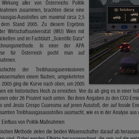
irkung aller von Österreichs Politik
ßnahmen zusammen, brachten diese eine
bhausgas-Ausstoßes um maximal circa 2,5
 dem Stand 2005. Zu diesem Ergebnis
er Wirtschaftsuniversität (WU) Wien mit
ickelten und im Fachblatt „Scientific Data“
rechnungsmethode. In einer der APA
lyse für Österreich pocht man auf
ßnahmen.
hichte der Treibhausgasemissionen
ewissermaßen einem flachen, umgekehrten
s 2005 ging die Kurve nach oben, um 2005
nen ein historisches Hoch zu erreichen. Von da ab ging es in einer h
nnen oder 26 Prozent nach unten. Bei ihren Angaben zu den CO2-Emis
is und Jesús Crespo Cuaresma auf jenen Ausstoß, der auf fossile Ener
esamten Treibhausgasausstoßes ausmacht, wie es in der Analyse aus d
 Einfluss von Politik-Maßnahmen
tischen Methode zielen die beiden Wissenschafter darauf ab herausz
hren sind. Dabei werden Effekte herausgerechnet, die rein auf die wi