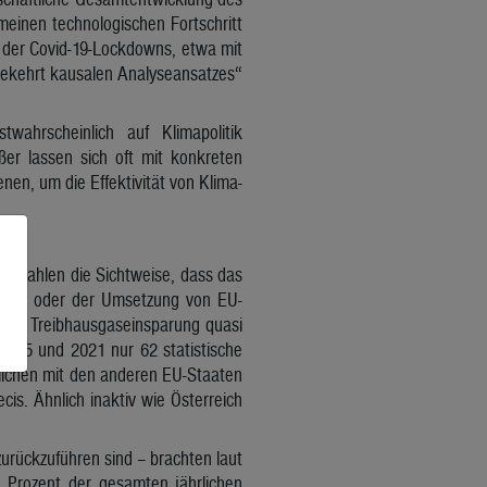
meinen technologischen Fortschritt
 der Covid-19-Lockdowns, etwa mit
gekehrt kausalen Analyseansatzes“
ahrscheinlich auf Klimapolitik
ßer lassen sich oft mit konkreten
en, um die Effektivität von Klima-
die Zahlen die Sichtweise, dass das
rends oder der Umsetzung von EU-
 wenig Treibhausgaseinsparung quasi
 1995 und 2021 nur 62 statistische
glichen mit den anderen EU-Staaten
is. Ähnlich inaktiv wie Österreich
zurückzuführen sind – brachten laut
 Prozent der gesamten jährlichen