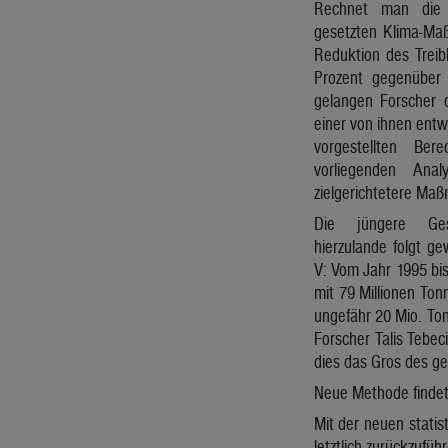
Rechnet man die W
gesetzten Klima-Ma
Reduktion des Trei
Prozent gegenüber
gelangen Forscher d
einer von ihnen entw
vorgestellten Be
vorliegenden Ana
zielgerichtetere Ma
Die jüngere Gesc
hierzulande folgt g
V: Vom Jahr 1995 bi
mit 79 Millionen Ton
ungefähr 20 Mio. To
Forscher Talis Tebec
dies das Gros des g
Neue Methode findet
Mit der neuen statis
letztlich zurückzufü