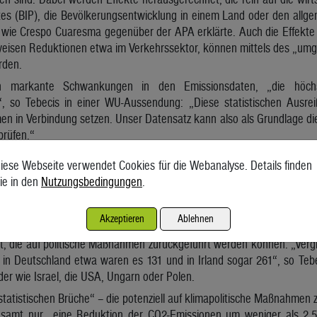
es (BIP), die Bevölkerungsentwicklung in einem Land oder den allge
, wie Crespo Cuaresma gegenüber der APA erklärte. Auch die Effekte
tweisen Reduktionen etwa im Verkehrssektor, können mittels des „um
rden.
n markante Schwankungen in den Emissionsdaten, „die höchstw
“, so Tebecis in einer WU-Aussendung: „Diese statistischen Ausrei
n in Verbindung setzen. Unser Datensatz kann also als Grundlage dien
rüfen.“
 großteils von internationalen Trends
iese Webseite verwendet Cookies für die Webanalyse. Details finden
zt erscheint deren Effektivität höchst beschränkt. Vielmehr stützen 
ie in den
Nutzungsbedingungen
.
on übergeordneten wirtschaftlich-technologisch-demographischen T
hat – ein Faktor, der immer wieder von Experten kritisiert wird. Wie
Akzeptieren
Ablehnen
eigt sich etwa darin, dass die Wissenschafter hierzulande zwischen
iert, die auf politische Maßnahmen zurückgeführt werden können: „Ver
 in Deutschland etwa waren es 131 und in Irland sogar 261“, so Tebec
r wie Israel, die USA, Ungarn oder Polen.
tatistischen Brüche“ – die potenziell auf klimapolitische Maßnahmen 
esamt nur „eine Reduktion der CO2-Emissionen um weniger als 2,5