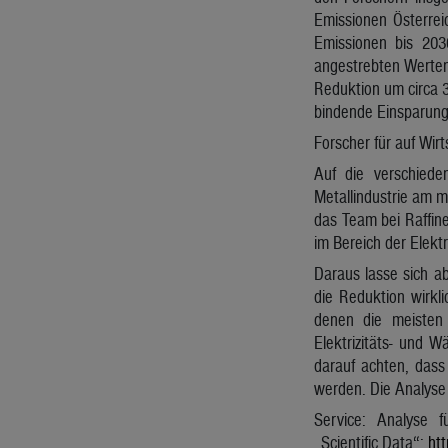
Emissionen Österrei
Emissionen bis 20
angestrebten Werten
Reduktion um circa 3
bindende Einsparungs
Forscher für auf Wi
Auf die verschiede
Metallindustrie am m
das Team bei Raffine
im Bereich der Elek
Daraus lasse sich a
die Reduktion wirkli
denen die meisten 
Elektrizitäts- und 
darauf achten, das
werden. Die Analyse f
Service: Analyse f
„Scientific Data“:
ht