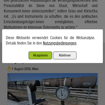
und gesetzlichen Anpassungen die Versorgungssicherheit und
Preisstabilität im Sinne von Staat, Wirtschaft und
Konsument:innen sicherzustellen“, teilten Griss und Kletečka
mit. „Es sind Instrumente zu schaffen, die es den politischen
Entscheidungsträger:innen ermöglichen, effektive
Maßnahmen im Interesse Österreichs zu setzen.“
APA
Diese Webseite verwendet Cookies für die Webanalyse.
Details finden Sie in den
Nutzungsbedingungen
.
Ähnliche Artikel weiterlesen
Akzeptieren
Ablehnen
Energieimporte trieben im Mai die Einfuhren an
7. August 2026, Wien