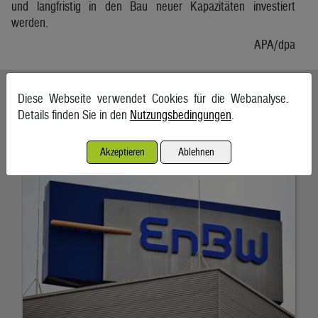
und langfristig in den Bau neuer Kapazitäten investiert
werden.
APA/dpa
Ähnliche Artikel weiterlesen
Diese Webseite verwendet Cookies für die Webanalyse.
Details finden Sie in den
Nutzungsbedingungen
.
EnBW bestätigt Jahresprognose trotz Gewinnrückgangs
7. August 2026, Karlsruhe
Akzeptieren
Ablehnen