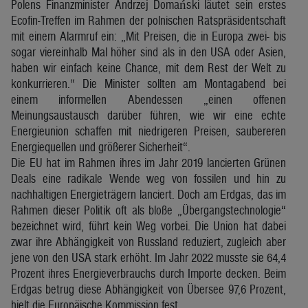
Polens Finanzminister Andrzej Domański läutet sein erstes
Ecofin-Treffen im Rahmen der polnischen Ratspräsidentschaft
mit einem Alarmruf ein: „Mit Preisen, die in Europa zwei- bis
sogar viereinhalb Mal höher sind als in den USA oder Asien,
haben wir einfach keine Chance, mit dem Rest der Welt zu
konkurrieren.“ Die Minister sollten am Montagabend bei
einem informellen Abendessen „einen offenen
Meinungsaustausch darüber führen, wie wir eine echte
Energieunion schaffen mit niedrigeren Preisen, saubereren
Energiequellen und größerer Sicherheit“.
Die EU hat im Rahmen ihres im Jahr 2019 lancierten Grünen
Deals eine radikale Wende weg von fossilen und hin zu
nachhaltigen Energieträgern lanciert. Doch am Erdgas, das im
Rahmen dieser Politik oft als bloße „Übergangstechnologie“
bezeichnet wird, führt kein Weg vorbei. Die Union hat dabei
zwar ihre Abhängigkeit von Russland reduziert, zugleich aber
jene von den USA stark erhöht. Im Jahr 2022 musste sie 64,4
Prozent ihres Energieverbrauchs durch Importe decken. Beim
Erdgas betrug diese Abhängigkeit von Übersee 97,6 Prozent,
hielt die Europäische Kommission fest.