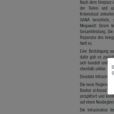
Nach dem Umsturz in
der Türkei und a
Krisenstaat ankurbe
SANA berichtete, 
Megawatt Strom lie
Gesamtleistung. Di
Reparatur des krieg
hieß es.
Eine Bestätigung au
dafür gab es zunäc
sich handelt und we
D
ebenfalls unklar.
S
Desolate Infrastrukt
Die neue Regierung g
Bashar al-Assad vor
zersplittert und kon
auf einen Neubeginn
Die Infrastruktur 