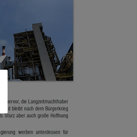
TS) hervor, die Langzeitmachthaber
 Land bleibt nach dem Bürgerkrieg
ads Sturz aber auch große Hoffnung
regierung werben unterdessen für