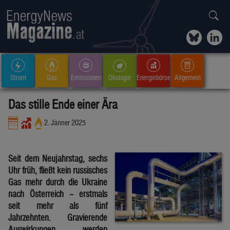
Strom
Gas
Emissionen
Ökologie
Energiebörse
Allgemein
Das stille Ende einer Ära
2. Jänner 2025
Seit dem Neujahrstag, sechs
Uhr früh, fließt kein russisches
Gas mehr durch die Ukraine
nach Österreich – erstmals
seit mehr als fünf
Jahrzehnten. Gravierende
Auswirkungen werden