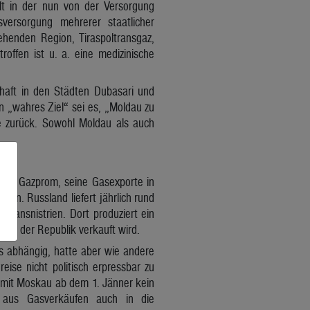
lt in der nun von der Versorgung
versorgung mehrerer staatlicher
ehenden Region, Tiraspoltransgaz,
offen ist u. a. eine medizinische
chaft in den Städten Dubasari und
n „wahres Ziel“ sei es, „Moldau zu
fe zurück. Sowohl Moldau als auch
en Gazprom, seine Gasexporte in
en. Russland liefert jährlich rund
Transnistrien. Dort produziert ein
eile der Republik verkauft wird.
 abhängig, hatte aber wie andere
eise nicht politisch erpressbar zu
e mit Moskau ab dem 1. Jänner kein
e aus Gasverkäufen auch in die