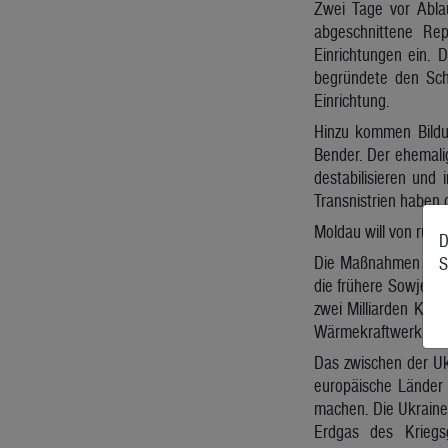
Zwei Tage vor Ablau
abgeschnittene Rep
Einrichtungen ein. 
begründete den Schr
Einrichtung.
Hinzu kommen Bildun
Bender. Der ehemalig
destabilisieren und
Transnistrien haben 
Moldau will von rus
D
Die Maßnahmen komm
S
die frühere Sowjet-R
zwei Milliarden Kubi
Wärmekraftwerk billi
Das zwischen der Uk
europäische Länder e
machen. Die Ukraine 
Erdgas des Kriegs