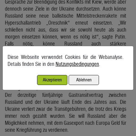
Gespräche zur Beendigung des Konflikts mit Kiew, werde aber
dennoch seine Ziele in der Ukraine durchsetzen. Auch könne
Russland seine neue ballistische Mittelstreckenrakete mit
Hyperschallantrieb „Oreschnik“ erneut einsetzen. „Wir
schließen nicht aus, dass wir sie sowohl heute als auch
morgen einsetzen können, wenn es nötig ist“, sagte Putin.
Falls nötig, könne Russland auch stärkere
Mittelstreckenwaffen einsetzen.
Diese Webseite verwendet Cookies für die Webanalyse.
Putin gab der Ukraine die Schuld für ihre Weigerung, das
Details finden Sie in den
Nutzungsbedingungen
.
Abkommen zu verlängern, das Gas in die Slowakei,
Tschechien und Österreich liefert. „Sie haben angekündigt,
Akzeptieren
Ablehnen
dass sie den Vertrag nicht verlängern werden“, sagte Putin
und fügte hinzu, dass Kiew damit Europa bestrafen würde.
Der derzeitige fünfjährige Gastransitvertrag zwischen
Russland und der Ukraine läuft Ende des Jahres aus. Die
Ukraine verliert zwar die Transitgebühren, die trotz des Kriegs
immer noch gezahlt wurden. Sie will Russland aber die
Möglichkeit nehmen, mit dem Gasexport nach Europa Geld für
seine Kriegführung zu verdienen.