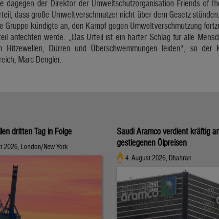
e dagegen der Direktor der Umweltschutzorganisation Friends of th
rteil, dass große Umweltverschmutzer nicht über dem Gesetz stünden.
ie Gruppe kündigte an, den Kampf gegen Umweltverschmutzung fortzus
rteil anfechten werde. „Das Urteil ist ein harter Schlag für alle Men
 Hitzewellen, Dürren und Überschwemmungen leiden“, so der Kl
eich, Marc Dengler.
llen dritten Tag in Folge
Saudi Aramco verdient kräftig a
gestiegenen Ölpreisen
st 2026, London/New York
4. August 2026, Dhahran