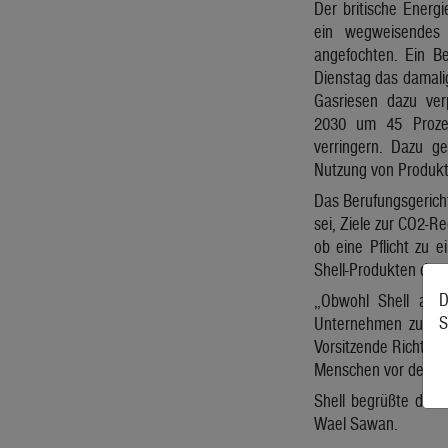
Der britische Energi
ein wegweisendes 
angefochten. Ein B
Dienstag das damalige
Gasriesen dazu verp
2030 um 45 Proze
verringern. Dazu g
Nutzung von Produkt
Das Berufungsgericht
sei, Ziele zur CO2-Re
ob eine Pflicht zu 
Shell-Produkten dem
D
„Obwohl Shell als 
S
Unternehmen zu ein
Vorsitzende Richteri
Menschen vor den Fo
Shell begrüßte das 
Wael Sawan.