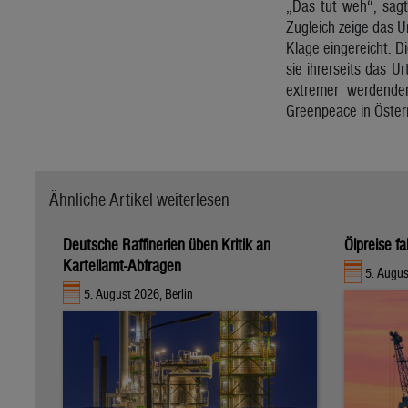
„Das tut weh“, sagt
Zugleich zeige das U
Klage eingereicht. D
sie ihrerseits das U
extremer werdenden
Greenpeace in Österr
Ähnliche Artikel weiterlesen
Deutsche Raffinerien üben Kritik an
Ölpreise fa
Kartellamt-Abfragen
5. Augu
5. August 2026, Berlin