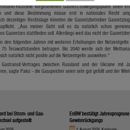
enmarkt-Richtlinie vorgesehenen Gasnetz-Stilllegungspläne seien e
n und diese Bestimmung müsse erst in nationales Recht umg
ch derzeitiger Rechtslage könnten die Gasnetzbetreiber Gasnetzzu
spflicht. „Aus meiner Sicht soll es da natürlich schon gemei
s Gasnetzes stattfinden soll. Allerdings wird das nicht der Gasnetzbet
 in den folgenden Jahren mit weiteren Erhöhungen der Netzentgelt
 75 Terawattstunden betragen. Bis 2040 werde sich der Methan
sich natürlich nicht positiv auf die Netzentgelte auswirken.“
Gastransit-Vertrages zwischen Russland und der Ukraine mit J
ren, sagte Painz – die Gasspeicher seien sehr gut gefüllt und der Wint
rd bei Strom- und Gas-
EnBW bestätigt Jahresprognose 
chsel aufgestellt
Gewinnrückgangs
gust 2026
7. August 2026, Karlsruhe