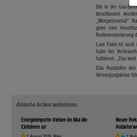
Die in der Gas-Binn
beschlossen worde
„Morgenjournal“. Na
gebe eine Anschlus
Redimensionierung de
Laut Painz ist auch
habe der Verbrauch
halbieren. „Das wird 
Das Auslaufen des 
Versorgungskrise füh
Ähnliche Artikel weiterlesen
Energieimporte trieben im Mai die
Neuer Reko
Einfuhren an
Anbieterwe
7. August 2026, Wien
7. Au