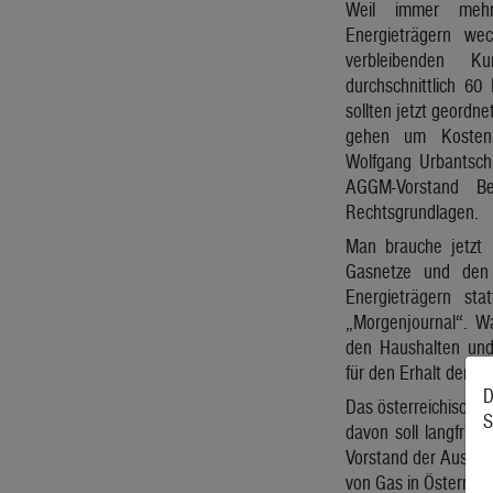
Weil immer meh
Energieträgern wec
verbleibenden
durchschnittlich 60
sollten jetzt geordne
gehen um Kosten 
Wolfgang Urbantsch
AGGM-Vorstand Be
Rechtsgrundlagen.
Man brauche jetzt 
Gasnetze und den
Energieträgern sta
„Morgenjournal“. Wa
den Haushalten und
für den Erhalt der Ga
D
Das österreichische 
S
davon soll langfrist
Vorstand der Austria
von Gas in Österreic