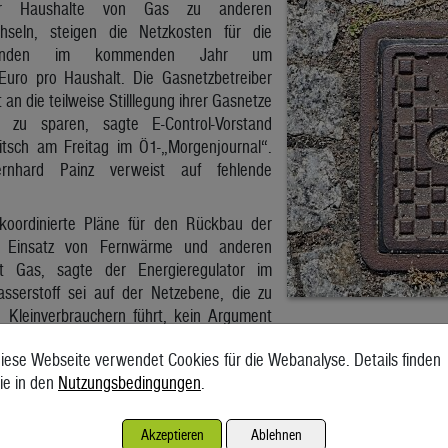
r Haushalte von Gas zu anderen
hseln, steigen die Netzkosten für die
 Kunden im kommenden Jahr um
 Euro pro Haushalt. Die Gasnetzbetreiber
t an die teilweise Stilllegung ihrer Gasnetze
zu sparen, sagte E-Control-Vorstand
itsch am Freitag im Ö1-„Morgenjournal“.
rnhard Painz verweist auf fehlende
koordinierte Pläne für den Rückbau der
 Einsatz von Fernwärme und anderen
tt Gas, sagte der Energieregulator im
sserstoff sei auf der Netzebene, die zu
 Kleinverbrauchern führt, kein Argument
snetze, so die E-Control. Wasserstoff als Ersatz für Erdgas werde in d
iese Webseite verwendet Cookies für die Webanalyse. Details finden
Gasnetz umfasst derzeit rund 2.000 Kilometer an Fernleitungen und 44
ie in den
Nutzungsbedingungen
.
ig nur ein Bruchteil übrig bleiben. Exakte Zahlen könne man noch n
n Gas Grid Management (AGGM), die den Netzbetreibern gehört und als
Akzeptieren
Ablehnen
h und auch den Gastransit zuständig ist.