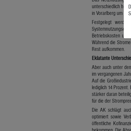
unterschiedlich hoch
D
in Vorarlberg um meh
S
Festgelegt werden
Systemnutzungsentgel
Betriebskosten und 
Während die Stromer
Rest aufkommen.
Eklatante Unterschi
Aber auch unter den
im vergangenen Jahr
Auf die Großindustr
lediglich 14 Prozent
stärker daran beteil
für die der Strompre
Die AK schlägt auc
optimiert sowie Ver
öffentliche Kofinan
bekommen. Die Abschr