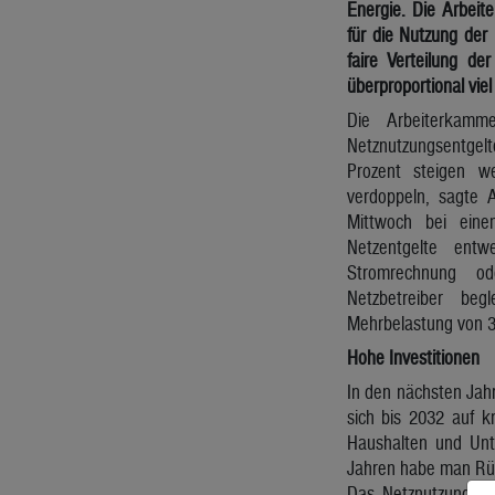
Energie. Die Arbeit
für die Nutzung der 
faire Verteilung de
überproportional viel
Die Arbeiterkam
Netznutzungsentgel
Prozent steigen w
verdoppeln, sagte A
Mittwoch bei eine
Netzentgelte ent
Stromrechnung o
Netzbetreiber be
Mehrbelastung von 3
Hohe Investitionen
In den nächsten Jahr
sich bis 2032 auf 
Haushalten und Unt
Jahren habe man Rück
Das Netznutzungsen