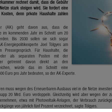
erkammer rechnet damit, dass die Gebühr
Netze stark steigen wird. Sie fordert eine
r Kosten, denn private Haushalte zahlen
mer (AK) geht davon aus, dass die
te im kommenden Jahr im Schnitt um 20
erden. Bis 2030 sollen sie sich sogar
K-Energiepolitikexperte Joel Tölgyes am
m Pressegespräch. Für Haushalte, die
weder als separaten Posten mit der
der getrennt davon direkt an den
gleichen, würde das im Schnitt eine
00 Euro pro Jahr bedeuten, so der AK-Experte.
en muss wegen des Erneuerbaren-Ausbaus viel in die Netze investiert
knapp 20 Mrd. Euro verdoppeln. Gleichzeitig wird aber wegen der
ernehmen, etwa mit Photovoltaik-Anlagen, der Verbrauch zurückg
gänge von jährlich fünf Prozent verzeichnet, sagte Tölgyes.
tgelt macht im Schnitt 25,5 Prozent des Strompreises aus und i