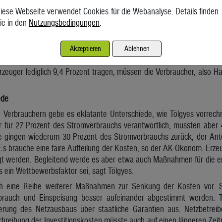
. 2024 waren die Entgelte im Schnitt um elf Prozent gestiegen. In Wi
iese Webseite verwendet Cookies für die Webanalyse. Details finden
r als 20 Prozent, in Salzburg um mehr als 26 Prozent und im Kleinwals
ie in den
Nutzungsbedingungen
.
 die Netzentgelte von der Regulierungsbehörde E-Control. B
te-Verordnung vorlegen. Die E-Control prüft die von den Netzbetreibe
Akzeptieren
Ablehnen
legt sie auf die Netznutzer um. Die Kosten würden dabei aber ungle
zeuger lediglich 9,4 Prozent tragen, müssen die Verbraucher, also H
ede
 Verbrauchern gebe es eklatante Unterschiede, wie Tölgyes vorrec
 für 27 Prozent des Stromverbrauchs verantwortlich, mussten aber 
ie gingen wiederum 30 Prozent des Stromverbrauchs zurück, der Ant
. Es brauche eine faire Aufteilung der Kosten, so der AK-Ökonom. Er
igt werden. Begleitend werde es aber etwa auch Maßnahmen für die en
is ein Wettbewerbsfaktor sei, sagt Tölgyes.
h eine Reihe weiterer Maßnahmen zur Senkung der Kosten vor. 
brauch und Einspeisung besser aufeinander abgestimmt werden. Tö
zierung des Netzausbaus über staatliche Garantien aus. Netzbetrei
eibung der Investitionskosten müsste auch auf einen längeren Zeitr