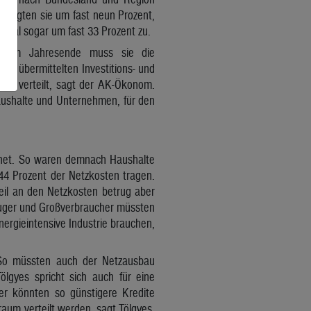
en legten sie um fast neun Prozent,
ertal sogar um fast 33 Prozent zu.
is zum Jahresende muss sie die
rn übermittelten Investitions- und
ich verteilt, sagt der AK-Ökonom.
aushalte und Unternehmen, für den
hnet. So waren demnach Haushalte
44 Prozent der Netzkosten tragen.
eil an den Netzkosten betrug aber
zeuger und Großverbraucher müssten
ergieintensive Industrie brauchen,
So müssten auch der Netzausbau
lgyes spricht sich auch für eine
ber könnten so günstigere Kredite
aum verteilt werden, sagt Tölgyes.