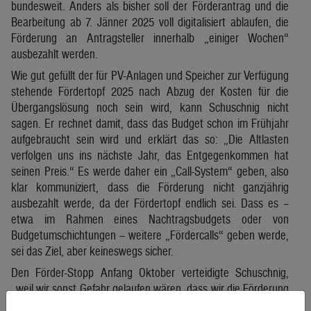
bundesweit. Anders als bisher soll der Förderantrag und die
Bearbeitung ab 7. Jänner 2025 voll digitalisiert ablaufen, die
Förderung an Antragsteller innerhalb „einiger Wochen“
ausbezahlt werden.
Wie gut gefüllt der für PV-Anlagen und Speicher zur Verfügung
stehende Fördertopf 2025 nach Abzug der Kosten für die
Übergangslösung noch sein wird, kann Schuschnig nicht
sagen. Er rechnet damit, dass das Budget schon im Frühjahr
aufgebraucht sein wird und erklärt das so: „Die Altlasten
verfolgen uns ins nächste Jahr, das Entgegenkommen hat
seinen Preis.“ Es werde daher ein „Call-System“ geben, also
klar kommuniziert, dass die Förderung nicht ganzjährig
ausbezahlt werde, da der Fördertopf endlich sei. Dass es –
etwa im Rahmen eines Nachtragsbudgets oder von
Budgetumschichtungen – weitere „Fördercalls“ geben werde,
sei das Ziel, aber keineswegs sicher.
Den Förder-Stopp Anfang Oktober verteidigte Schuschnig,
„weil wir sonst Gefahr gelaufen wären, dass wir die Förderung
nicht bedienen können.“ Schuschnig entschuldigte sich beim