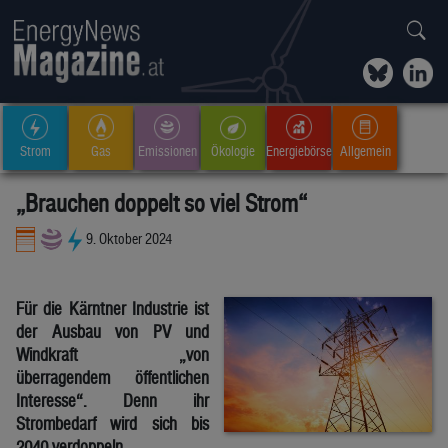
Strom
Gas
Emissionen
Ökologie
Energiebörse
Allgemein
„Brauchen doppelt so viel Strom“
9. Oktober 2024
Für die Kärntner Industrie ist
der Ausbau von PV und
Windkraft „von
überragendem öffentlichen
Interesse“. Denn ihr
Strombedarf wird sich bis
2040 verdoppeln.