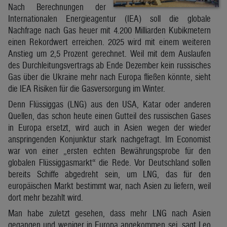
Nach Berechnungen der
Internationalen Energieagentur (IEA) soll die globale
Nachfrage nach Gas heuer mit 4.200 Milliarden Kubikmetern
einen Rekordwert erreichen. 2025 wird mit einem weiteren
Anstieg um 2,5 Prozent gerechnet. Weil mit dem Auslaufen
des Durchleitungsvertrags ab Ende Dezember kein russisches
Gas über die Ukraine mehr nach Europa fließen könnte, sieht
die IEA Risiken für die Gasversorgung im Winter.
Denn Flüssiggas (LNG) aus den USA, Katar oder anderen
Quellen, das schon heute einen Gutteil des russischen Gases
in Europa ersetzt, wird auch in Asien wegen der wieder
anspringenden Konjunktur stark nachgefragt. Im Economist
war von einer „ersten echten Bewährungsprobe für den
globalen Flüssiggasmarkt“ die Rede. Vor Deutschland sollen
bereits Schiffe abgedreht sein, um LNG, das für den
europäischen Markt bestimmt war, nach Asien zu liefern, weil
dort mehr bezahlt wird.
Man habe zuletzt gesehen, dass mehr LNG nach Asien
gegangen und weniger in Europa angekommen sei, sagt Leo