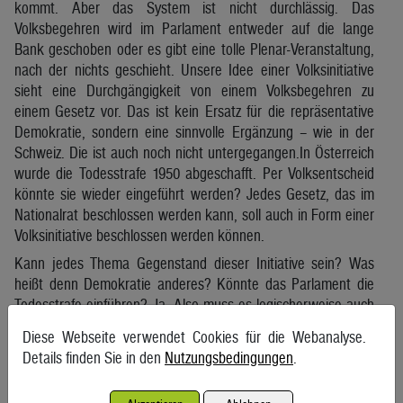
kommt. Aber das System ist nicht durchlässig. Das
Volksbegehren wird im Parlament entweder auf die lange
Bank geschoben oder es gibt eine tolle Plenar-Veranstaltung,
nach der nichts geschieht. Unsere Idee einer Volksinitiative
sieht eine Durchgängigkeit von einem Volksbegehren zu
einem Gesetz vor. Das ist kein Ersatz für die repräsentative
Demokratie, sondern eine sinnvolle Ergänzung – wie in der
Schweiz. Die ist auch noch nicht untergegangen.In Österreich
wurde die Todesstrafe 1950 abgeschafft. Per Volksentscheid
könnte sie wieder eingeführt werden? Jedes Gesetz, das im
Nationalrat beschlossen werden kann, soll auch in Form einer
Volksinitiative beschlossen werden können.
Kann jedes Thema Gegenstand dieser Initiative sein? Was
heißt denn Demokratie anderes? Könnte das Parlament die
Todesstrafe einführen? Ja. Also muss es logischerweise auch
für eine Volksinitiative möglich sein. Aber bei diesem Prozess
Diese Webseite verwendet Cookies für die Webanalyse.
muss es natürlich eine entsprechende Teilnahme an
Details finden Sie in den
Nutzungsbedingungen
.
Wahlberechtigten geben, das ist schon wichtig.Wären Sie
dafür? Ich bin ein klarer Gegner der Todesstrafe.