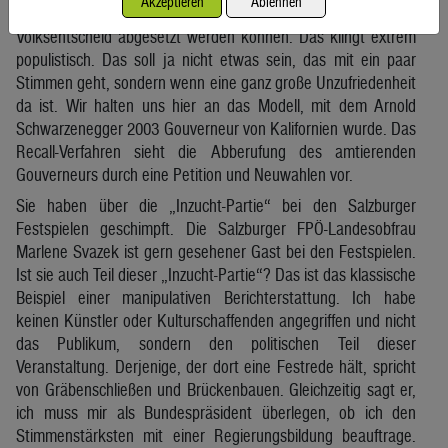
Akzeptieren
Ablehnen
Laut Ihrem Wahlprogramm sollte die Bundesregierung per
Volksentscheid abgesetzt werden können. Das klingt extrem
populistisch. Das soll ja nicht etwas sein, das mit ein paar
Stimmen geht, sondern wenn eine ganz große Unzufriedenheit
da ist. Wir halten uns hier an das Modell, mit dem Arnold
Schwarzenegger 2003 Gouverneur von Kalifornien wurde. Das
Recall-Verfahren sieht die Abberufung des amtierenden
Gouverneurs durch eine Petition und Neuwahlen vor.
Sie haben über die „Inzucht-Partie“ bei den Salzburger
Festspielen geschimpft. Die Salzburger FPÖ-Landesobfrau
Marlene Svazek ist gern gesehener Gast bei den Festspielen.
Ist sie auch Teil dieser „Inzucht-Partie“? Das ist das klassische
Beispiel einer manipulativen Berichterstattung. Ich habe
keinen Künstler oder Kulturschaffenden angegriffen und nicht
das Publikum, sondern den politischen Teil dieser
Veranstaltung. Derjenige, der dort eine Festrede hält, spricht
von Gräbenschließen und Brückenbauen. Gleichzeitig sagt er,
ich muss mir als Bundespräsident überlegen, ob ich den
Stimmenstärksten mit einer Regierungsbildung beauftrage.