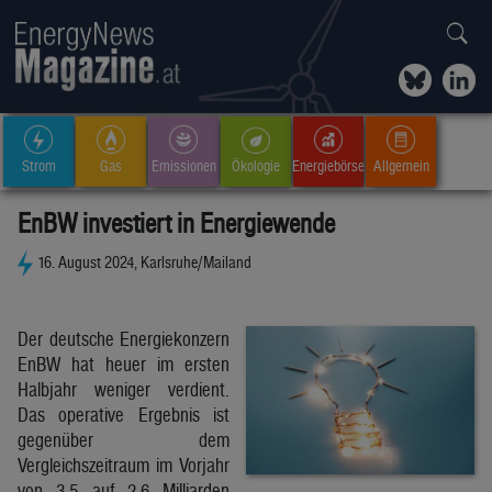
Strom
Gas
Emissionen
Ökologie
Energiebörse
Allgemein
EnBW investiert in Energiewende
16. August 2024, Karlsruhe/Mailand
Der deutsche Energiekonzern
EnBW hat heuer im ersten
Halbjahr weniger verdient.
Das operative Ergebnis ist
gegenüber dem
Vergleichszeitraum im Vorjahr
von 3,5 auf 2,6 Milliarden