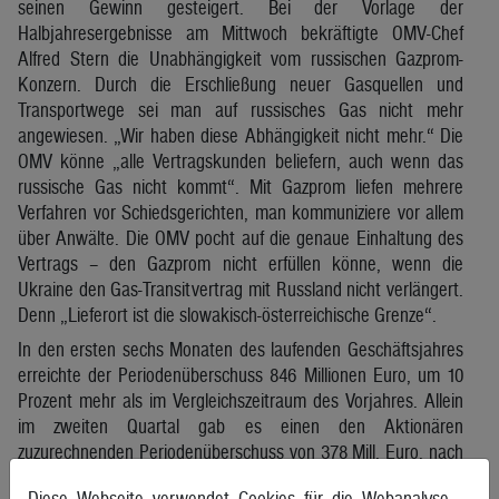
seinen Gewinn gesteigert. Bei der Vorlage der
Halbjahresergebnisse am Mittwoch bekräftigte OMV-Chef
Alfred Stern die Unabhängigkeit vom russischen Gazprom-
Konzern. Durch die Erschließung neuer Gasquellen und
Transportwege sei man auf russisches Gas nicht mehr
angewiesen. „Wir haben diese Abhängigkeit nicht mehr.“ Die
OMV könne „alle Vertragskunden beliefern, auch wenn das
russische Gas nicht kommt“. Mit Gazprom liefen mehrere
Verfahren vor Schiedsgerichten, man kommuniziere vor allem
über Anwälte. Die OMV pocht auf die genaue Einhaltung des
Vertrags – den Gazprom nicht erfüllen könne, wenn die
Ukraine den Gas-Transitvertrag mit Russland nicht verlängert.
Denn „Lieferort ist die slowakisch-österreichische Grenze“.
In den ersten sechs Monaten des laufenden Geschäftsjahres
erreichte der Periodenüberschuss 846 Millionen Euro, um 10
Prozent mehr als im Vergleichszeitraum des Vorjahres. Allein
im zweiten Quartal gab es einen den Aktionären
zuzurechnenden Periodenüberschuss von 378 Mill. Euro, nach
380 Mill. Euro im Jahr davor. Das CCS Operative Ergebnis vor
Diese Webseite verwendet Cookies für die Webanalyse.