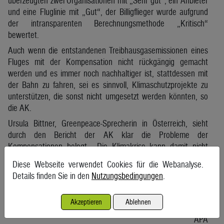
überzeugten zwei Organisationen mit „Sehr gut“, ein Anbieter
und eine Fluglinie mit „Gut“, der Billigflieger wurde aufgrund
der intransparenten Berechnungsmethode „Kritisch“
bewertet.
Auch wenn die entstandenen Treibhausgasemissionen eines
Fluges mit der Kompensation nicht rückgängig gemacht
werden und es immer noch nachhaltiger ist, stattdessen mit
der Bahn zu fahren, sei es sinnvoll, Klimaschutzprojekte zu
unterstützen, die sonst nicht umgesetzt werden könnten, so
die AK.
Ursula Bittner, Greenpeace-Sprecherin in Österreich, sieht
durch den Bericht der AK klar die Probleme der
Kompensationen belegt. „Die Klimakrise kann damit nicht
aufgehalten werden. Konsumentinnen und Konsumenten
Diese Webseite verwendet Cookies für die Webanalyse.
tappen im Dunklen, denn Unternehmen wählen willkürliche
Details finden Sie in den
Nutzungsbedingungen
.
und undurchsichtige Kriterien und erzeugen unzuverlässige
Emissionswerte und Preise. Der Zertifikatehandel ist nichts als
Akzeptieren
Ablehnen
moderner Ablasshandel, der von echten Lösungen ablenkt.“
APA