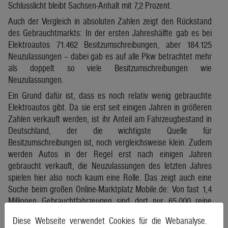
Schlusslicht bleibt Sachsen-Anhalt mit 7,2 Prozent.
Auch der Vergleich in absoluten Zahlen zeigt den Rückstand
des Gebrauchtmarkts: In der ersten Jahreshälfte gab es bei
Elektroautos 71.462 Besitzumschreibungen, aber 184.125
Neuzulassungen – dabei gab es auf alle Pkw betrachtet mehr
als doppelt so viele Besitzumschreibungen wie
Neuzulassungen.
Ein Grund dafür ist, dass es noch relativ wenig gebrauchte
Elektroautos gibt. Da sie erst seit einigen Jahren in größeren
Zahlen verkauft werden, ist ihr Anteil am Fahrzeugbestand in
Deutschland, der die wichtigste Quelle für
Besitzumschreibungen ist, noch vergleichsweise klein. Zudem
werden Autos in der Regel erst nach einigen Jahren
gebraucht verkauft, die Neuzulassungen des letzten Jahres
spielen hier also noch kaum eine Rolle. Das zeigt auch eine
Suche beim großen Online-Marktplatz Mobile.de: Von fast 1,4
Millionen Gebrauchtfahrzeugen sind dort nur 65.000 reine
Stromer.
Diese Webseite verwendet Cookies für die Webanalyse.