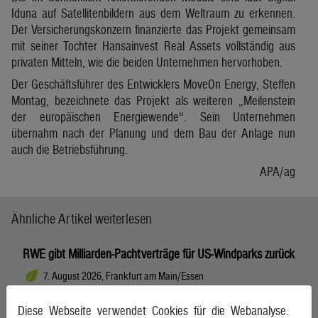
Iduna auf Satellitenbildern aus dem Weltraum zu erkennen.
Der Versicherungskonzern finanzierte das Projekt gemeinsam
mit seiner Tochter Hansainvest Real Assets vollständig aus
privaten Mitteln, wie die beiden Unternehmen hervorhoben.
Der Geschäftsführer des Entwicklers MoveOn Energy, Steffen
Montag, bezeichnete das Projekt als weiteren „Meilenstein
der europäischen Energiewende“. Sein Unternehmen
übernahm nach der Planung und dem Bau der Anlage nun
auch die Betriebsführung.
APA/ag
Ähnliche Artikel weiterlesen
RWE gibt Milliarden-Pachtverträge für US-Windparks zurück
7. August 2026, Frankfurt am Main/Essen
Diese Webseite verwendet Cookies für die Webanalyse.