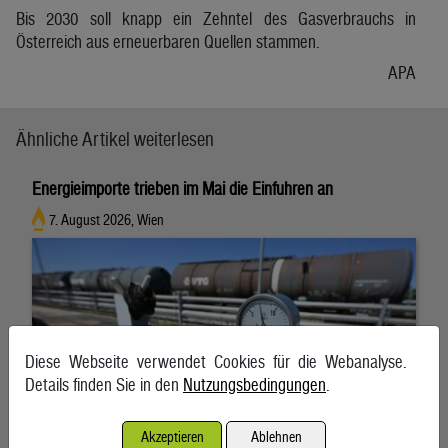
Bis 2030 soll knapp ein Zehntel des Gasverbrauchs in
Österreich aus erneuerbaren Quellen stammen.
APA
Ähnliche Artikel weiterlesen
Energieimporte trieben im Mai die Einfuhren an
7. August 2026, Wien
Diese Webseite verwendet Cookies für die Webanalyse.
Details finden Sie in den
Nutzungsbedingungen
.
Akzeptieren
Ablehnen