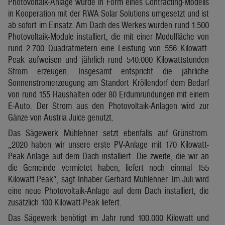
Photovoltaik-Anlage wurde in Form eines Contracting-Modells
in Kooperation mit der RWA Solar Solutions umgesetzt und ist
ab sofort im Einsatz. Am Dach des Werkes wurden rund 1.500
Photovoltaik-Module installiert, die mit einer Modulfläche von
rund 2.700 Quadratmetern eine Leistung von 556 Kilowatt-
Peak aufweisen und jährlich rund 540.000 Kilowattstunden
Strom erzeugen. Insgesamt entspricht die jährliche
Sonnenstromerzeugung am Standort Kröllendorf dem Bedarf
von rund 155 Haushalten oder 80 Erdumrundungen mit einem
E-Auto. Der Strom aus den Photovoltaik-Anlagen wird zur
Gänze von Austria Juice genutzt.
Das Sägewerk Mühlehner setzt ebenfalls auf Grünstrom.
„2020 haben wir unsere erste PV-Anlage mit 170 Kilowatt-
Peak-Anlage auf dem Dach installiert. Die zweite, die wir an
die Gemeinde vermietet haben, liefert noch einmal 155
Kilowatt-Peak“, sagt Inhaber Gerhard Mühlehner. Im Juli wird
eine neue Photovoltaik-Anlage auf dem Dach installiert, die
zusätzlich 100 Kilowatt-Peak liefert.
Das Sägewerk benötigt im Jahr rund 100.000 Kilowatt und