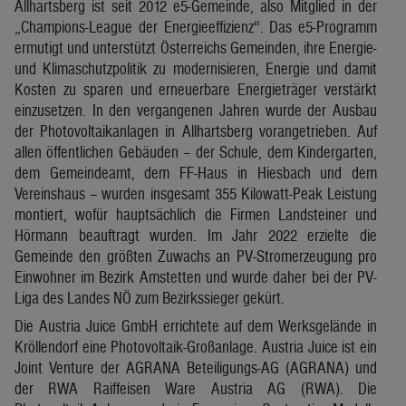
Allhartsberg ist seit 2012 e5-Gemeinde, also Mitglied in der
„Champions-League der Energieeffizienz“. Das e5-Programm
ermutigt und unterstützt Österreichs Gemeinden, ihre Energie-
und Klimaschutzpolitik zu modernisieren, Energie und damit
Kosten zu sparen und erneuerbare Energieträger verstärkt
einzusetzen. In den vergangenen Jahren wurde der Ausbau
der Photovoltaikanlagen in Allhartsberg vorangetrieben. Auf
allen öffentlichen Gebäuden – der Schule, dem Kindergarten,
dem Gemeindeamt, dem FF-Haus in Hiesbach und dem
Vereinshaus – wurden insgesamt 355 Kilowatt-Peak Leistung
montiert, wofür hauptsächlich die Firmen Landsteiner und
Hörmann beauftragt wurden. Im Jahr 2022 erzielte die
Gemeinde den größten Zuwachs an PV-Stromerzeugung pro
Einwohner im Bezirk Amstetten und wurde daher bei der PV-
Liga des Landes NÖ zum Bezirkssieger gekürt.
Die Austria Juice GmbH errichtete auf dem Werksgelände in
Kröllendorf eine Photovoltaik-Großanlage. Austria Juice ist ein
Joint Venture der AGRANA Beteiligungs-AG (AGRANA) und
der RWA Raiffeisen Ware Austria AG (RWA). Die