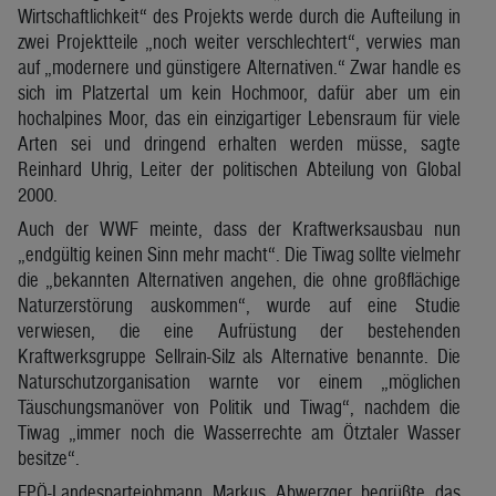
Wirtschaftlichkeit“ des Projekts werde durch die Aufteilung in
zwei Projektteile „noch weiter verschlechtert“, verwies man
auf „modernere und günstigere Alternativen.“ Zwar handle es
sich im Platzertal um kein Hochmoor, dafür aber um ein
hochalpines Moor, das ein einzigartiger Lebensraum für viele
Arten sei und dringend erhalten werden müsse, sagte
Reinhard Uhrig, Leiter der politischen Abteilung von Global
2000.
Auch der WWF meinte, dass der Kraftwerksausbau nun
„endgültig keinen Sinn mehr macht“. Die Tiwag sollte vielmehr
die „bekannten Alternativen angehen, die ohne großflächige
Naturzerstörung auskommen“, wurde auf eine Studie
verwiesen, die eine Aufrüstung der bestehenden
Kraftwerksgruppe Sellrain-Silz als Alternative benannte. Die
Naturschutzorganisation warnte vor einem „möglichen
Täuschungsmanöver von Politik und Tiwag“, nachdem die
Tiwag „immer noch die Wasserrechte am Ötztaler Wasser
besitze“.
FPÖ-Landesparteiobmann Markus Abwerzger begrüßte das