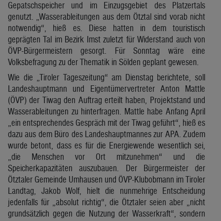
Gepatschspeicher und im Einzugsgebiet des Platzertals
genutzt. „Wasserableitungen aus dem Ötztal sind vorab nicht
notwendig“, hieß es. Diese hatten in dem touristisch
geprägten Tal im Bezirk Imst zuletzt für Widerstand auch von
ÖVP-Bürgermeistern gesorgt. Für Sonntag wäre eine
Volksbefragung zu der Thematik in Sölden geplant gewesen.
Wie die „Tiroler Tageszeitung“ am Dienstag berichtete, soll
Landeshauptmann und Eigentümervertreter Anton Mattle
(ÖVP) der Tiwag den Auftrag erteilt haben, Projektstand und
Wasserableitungen zu hinterfragen. Mattle habe Anfang April
„ein entsprechendes Gespräch mit der Tiwag geführt“, hieß es
dazu aus dem Büro des Landeshauptmannes zur APA. Zudem
wurde betont, dass es für die Energiewende wesentlich sei,
„die Menschen vor Ort mitzunehmen“ und die
Speicherkapazitäten auszubauen. Der Bürgermeister der
Ötztaler Gemeinde Umhausen und ÖVP-Klubobmann im Tiroler
Landtag, Jakob Wolf, hielt die nunmehrige Entscheidung
jedenfalls für „absolut richtig“, die Ötztaler seien aber „nicht
grundsätzlich gegen die Nutzung der Wasserkraft“, sondern