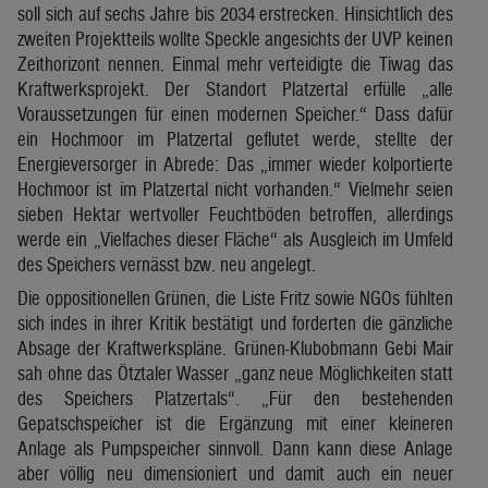
soll sich auf sechs Jahre bis 2034 erstrecken. Hinsichtlich des
zweiten Projektteils wollte Speckle angesichts der UVP keinen
Zeithorizont nennen. Einmal mehr verteidigte die Tiwag das
Kraftwerksprojekt. Der Standort Platzertal erfülle „alle
Voraussetzungen für einen modernen Speicher.“ Dass dafür
ein Hochmoor im Platzertal geflutet werde, stellte der
Energieversorger in Abrede: Das „immer wieder kolportierte
Hochmoor ist im Platzertal nicht vorhanden.“ Vielmehr seien
sieben Hektar wertvoller Feuchtböden betroffen, allerdings
werde ein „Vielfaches dieser Fläche“ als Ausgleich im Umfeld
des Speichers vernässt bzw. neu angelegt.
Die oppositionellen Grünen, die Liste Fritz sowie NGOs fühlten
sich indes in ihrer Kritik bestätigt und forderten die gänzliche
Absage der Kraftwerkspläne. Grünen-Klubobmann Gebi Mair
sah ohne das Ötztaler Wasser „ganz neue Möglichkeiten statt
des Speichers Platzertals“. „Für den bestehenden
Gepatschspeicher ist die Ergänzung mit einer kleineren
Anlage als Pumpspeicher sinnvoll. Dann kann diese Anlage
aber völlig neu dimensioniert und damit auch ein neuer