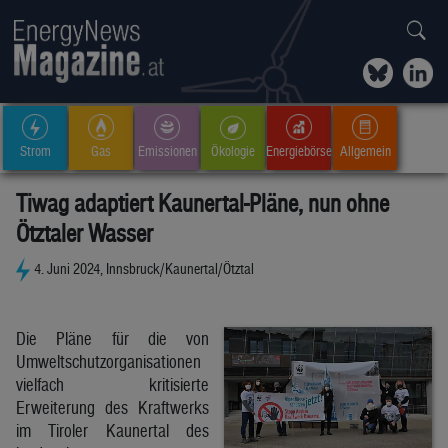
Strom
Gas
Emissionen
Ökologie
Energiebörse
Allgemein
Tiwag adaptiert Kaunertal-Pläne, nun ohne
Ötztaler Wasser
4. Juni 2024, Innsbruck/Kaunertal/Ötztal
Die Pläne für die von
Umweltschutzorganisationen
vielfach kritisierte
Erweiterung des Kraftwerks
im Tiroler Kaunertal des