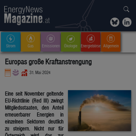
Strom
Gas
Emissionen
Ökologie
Energiebörse
Allgemein
Europas große Kraftanstrengung
31. Mai 2024
Eine seit November geltende
EU-Richtlinie (Red III) zwingt
Mitgliedsstaaten, den Anteil
erneuerbarer Energien in
einzelnen Sektoren deutlich
zu steigern. Nicht nur für
Österreich wird das zur