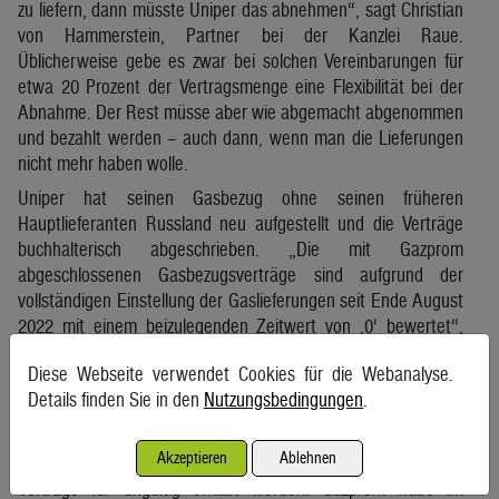
zu liefern, dann müsste Uniper das abnehmen“, sagt Christian
von Hammerstein, Partner bei der Kanzlei Raue.
Üblicherweise gebe es zwar bei solchen Vereinbarungen für
etwa 20 Prozent der Vertragsmenge eine Flexibilität bei der
Abnahme. Der Rest müsse aber wie abgemacht abgenommen
und bezahlt werden – auch dann, wenn man die Lieferungen
nicht mehr haben wolle.
Uniper hat seinen Gasbezug ohne seinen früheren
Hauptlieferanten Russland neu aufgestellt und die Verträge
buchhalterisch abgeschrieben. „Die mit Gazprom
abgeschlossenen Gasbezugsverträge sind aufgrund der
vollständigen Einstellung der Gaslieferungen seit Ende August
2022 mit einem beizulegenden Zeitwert von ‚0‘ bewertet“,
heißt es im Geschäftsbericht 2023.
Diese Webseite verwendet Cookies für die Webanalyse.
Uniper versucht derzeit, vor einem Schiedsgericht in
Details finden Sie in den
Nutzungsbedingungen
.
Stockholm von Gazprom wegen des Lieferstopps
Schadenersatz zu erstreiten, Insidern zufolge mehr als 14 Mrd.
Akzeptieren
Ablehnen
Euro. Sollte Uniper vor Gericht gewinnen, könnten auch die
Verträge für ungültig erklärt werden. Gazprom habe im