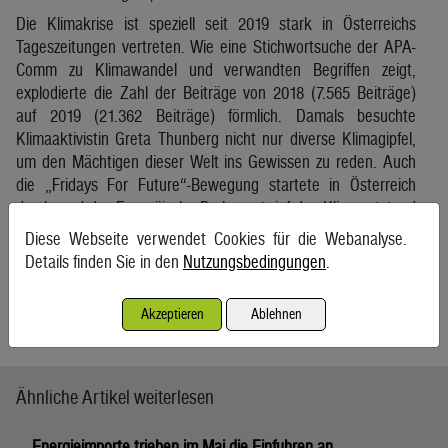
Die Klimakrise ist speziell seit 2019 stark in Österreichs
Tageszeitungen vertreten. Wie eine Stichwortsuche der APA-
Comm zu Klimawandel und verwandten Begriffen zeigt,
explodierte die Zahl der Beiträge von 2018 (7.565 Beiträge)
auf 2019 (21.362 Beiträge) förmlich. Damals besuchte
Klimaaktivistin Greta Thunberg nicht nur diverse Klimagipfel,
um den Mächtigen dieser Welt ins Gewissen zu reden. Auch
die „Fridays For Future“-Bewegung startete in Österreich
durch, und das Europäische Parlament rief den Klimanotstand
aus. Mit Beginn der Coronapandemie kam es zu einem
Diese Webseite verwendet Cookies für die Webanalyse.
Rückgang (2020: 14.418 Beiträge), auf den aber wieder ein
Details finden Sie in den
Nutzungsbedingungen
.
Anstieg folgte. So ergab die Stichwortsuche für 2023 18.536
Beiträge und damit mehr als noch 2022 (17.481 Beiträge).
Akzeptieren
Ablehnen
APA
Ähnliche Artikel weiterlesen
Energieimporte trieben im Mai die Einfuhren an