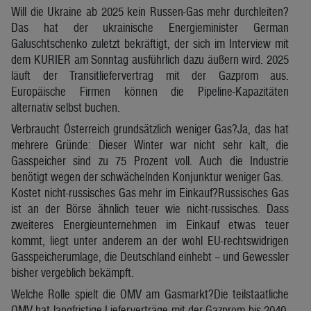
Will die Ukraine ab 2025 kein Russen-Gas mehr durchleiten?
Das hat der ukrainische Energieminister German
Galuschtschenko zuletzt bekräftigt, der sich im Interview mit
dem KURIER am Sonntag ausführlich dazu äußern wird. 2025
läuft der Transitliefervertrag mit der Gazprom aus.
Europäische Firmen können die Pipeline-Kapazitäten
alternativ selbst buchen.
Verbraucht Österreich grundsätzlich weniger Gas?Ja, das hat
mehrere Gründe: Dieser Winter war nicht sehr kalt, die
Gasspeicher sind zu 75 Prozent voll. Auch die Industrie
benötigt wegen der schwächelnden Konjunktur weniger Gas.
Kostet nicht-russisches Gas mehr im Einkauf?Russisches Gas
ist an der Börse ähnlich teuer wie nicht-russisches. Dass
zweiteres Energieunternehmen im Einkauf etwas teuer
kommt, liegt unter anderem an der wohl EU-rechtswidrigen
Gasspeicherumlage, die Deutschland einhebt – und Gewessler
bisher vergeblich bekämpft.
Welche Rolle spielt die OMV am Gasmarkt?Die teilstaatliche
OMV hat langfristige Lieferverträge mit der Gazprom bis 2040,