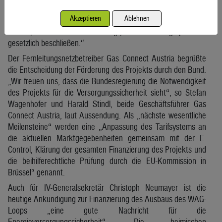
russisches Gas gebe und man erst die Kosten prüfen müsse,
Akzeptieren
Ablehnen
ist hochgradig verantwortungslos. Die Bundesregierung
könnte, wie von uns beantragt, den Ausstieg jederzeit
gesetzlich beschließen.“
Der Fernleitungsnetzbetreiber Gas Connect Austria begrüßte
die Entscheidung der Förderung des Projekts durch den Bund.
„Wir freuen uns, dass die Bundesregierung die Notwendigkeit
des Projekts für die Versorgungssicherheit sieht“, so Stefan
Wagenhofer und Harald Stindl, beide Geschäftsführer Gas
Connect Austria, laut Aussendung. Als „nächste wesentliche
Meilensteine“ werden eine „Anpassung des Tarifsystems an
die aktuellen Marktgegebenheiten gemeinsam mit der E-
Control, Klärung der gesamten Finanzierung des Projekts und
die beihilferechtliche Prüfung durch die EU-Kommission in
Brüssel“ genannt.
Auch für IV-Generalsekretär Christoph Neumayer ist die
heutige Ankündigung zur Finanzierung des Ausbaus des WAG-
Loops „eine gute Nachricht für die
Energieversorgungssicherheit“. Die heimischen