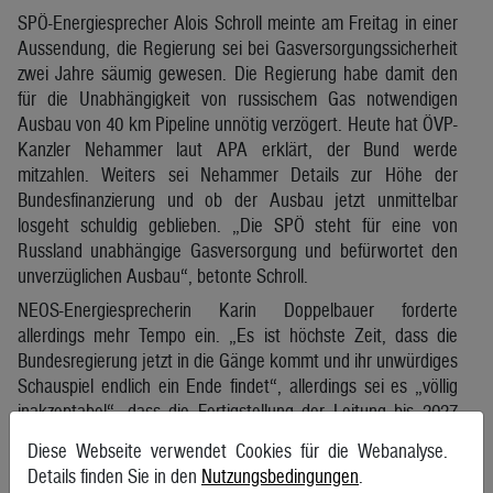
SPÖ-Energiesprecher Alois Schroll meinte am Freitag in einer
Aussendung, die Regierung sei bei Gasversorgungssicherheit
zwei Jahre säumig gewesen. Die Regierung habe damit den
für die Unabhängigkeit von russischem Gas notwendigen
Ausbau von 40 km Pipeline unnötig verzögert. Heute hat ÖVP-
Kanzler Nehammer laut APA erklärt, der Bund werde
mitzahlen. Weiters sei Nehammer Details zur Höhe der
Bundesfinanzierung und ob der Ausbau jetzt unmittelbar
losgeht schuldig geblieben. „Die SPÖ steht für eine von
Russland unabhängige Gasversorgung und befürwortet den
unverzüglichen Ausbau“, betonte Schroll.
NEOS-Energiesprecherin Karin Doppelbauer forderte
allerdings mehr Tempo ein. „Es ist höchste Zeit, dass die
Bundesregierung jetzt in die Gänge kommt und ihr unwürdiges
Schauspiel endlich ein Ende findet“, allerdings sei es „völlig
inakzeptabel“, dass die Fertigstellung der Leitung bis 2027
dauern könnte. Harsche Kritik übte sie an Nehammers
Diese Webseite verwendet Cookies für die Webanalyse.
Zurückhaltung beim Ausstieg aus russischem Gas: „Sich jetzt
Details finden Sie in den
Nutzungsbedingungen
.
darauf auszureden, dass es bisher kein Embargo für