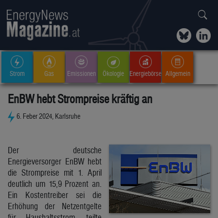
Strom
Gas
Emissionen
Ökologie
Energiebörse
Allgemein
EnBW hebt Strompreise kräftig an
6. Feber 2024, Karlsruhe
Der deutsche
Energieversorger EnBW hebt
die Strompreise mit 1. April
deutlich um 15,9 Prozent an.
Ein Kostentreiber sei die
Erhöhung der Netzentgelte
für Haushaltsstrom, teilte