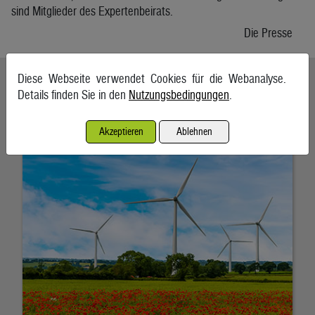
sind Mitglieder des Expertenbeirats.
Die Presse
Diese Webseite verwendet Cookies für die Webanalyse.
Ähnliche Artikel weiterlesen
Details finden Sie in den
Nutzungsbedingungen
.
Land fordert bei Windkraft Spielraum
Akzeptieren
Ablehnen
27. März 2026, Wien