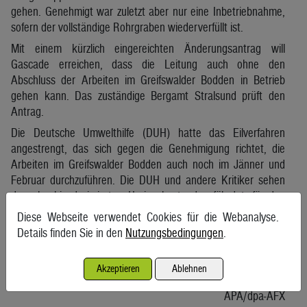
gehen. Genehmigt war zuletzt aber nur eine Inbetriebnahme,
sofern der vollständige Rohrgraben wiederverfüllt ist.
Mit einem kürzlich eingereichten Änderungsantrag will
Gascade erreichen, dass die Leitung auch ohne den
Abschluss der Arbeiten im Greifswalder Bodden in Betrieb
gehen kann. Das zuständige Bergamt Stralsund prüft den
Antrag.
Die Deutsche Umwelthilfe (DUH) hatte das Eilverfahren
angestrengt, das sich gegen die Genehmigung richtet, die
Arbeiten im Greifswalder Bodden auch noch im Jänner und
Februar durchzuführen. Die DUH und andere Kritiker sehen
den ohnehin dezimierten Heringsbestand gefährdet, für den
der Greifswalder Bodden als Kinderstube gilt und dessen
Diese Webseite verwendet Cookies für die Webanalyse.
Laichzeit bevorsteht. Gascade war wetterbedingt mit den
Details finden Sie in den
Nutzungsbedingungen
.
Arbeiten in Verzug geraten und deshalb nicht wie eigentlich
geplant bis Ende 2023 mit den dortigen Arbeiten fertig
Akzeptieren
Ablehnen
geworden.
APA/dpa-AFX