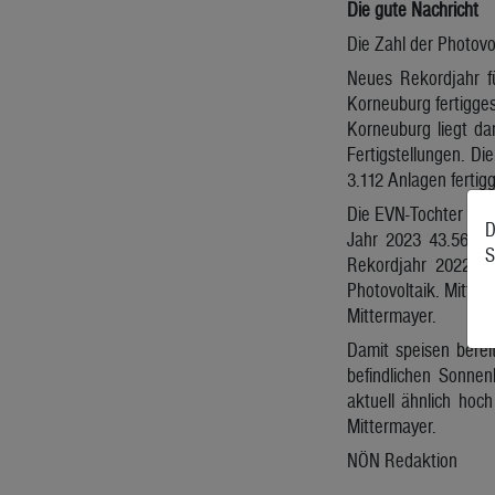
Die gute Nachricht
Die Zahl der Photovo
Neues Rekordjahr f
Korneuburg fertigges
Korneuburg liegt da
Fertigstellungen. Di
3.112 Anlagen fertigg
Die EVN-Tochter Net
D
Jahr 2023 43.561 S
S
Rekordjahr 2022. „
Photovoltaik. Mittle
Mittermayer.
Damit speisen berei
befindlichen Sonnen
aktuell ähnlich hoc
Mittermayer.
NÖN Redaktion