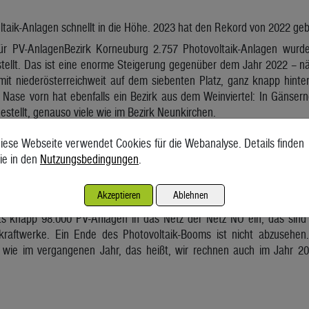
ltaik-Anlagen schnellt in die Höhe. 2023 hat den Rekord von 2022 ge
ür PV-AnlagenBezirk Korneuburg 2.757 Photovoltaik-Anlagen wurde
tellt. Das ist eine enorme Steigerung gegenüber dem Jahr 2022 – nä
mit niederösterreichweit auf dem siebenten Platz, ganz knapp hinte
e Nase vorn hat ebenfalls ein Bezirk aus dem Weinviertel: In Gänse
estellt, genauso viele wie im Bezirk Neunkirchen.
z NÖ spricht angesichts der Zahlen von einem neuen „Rekordjahr“. I
iese Webseite verwendet Cookies für die Webanalyse. Details finden
onnenkraftwerke fertig gemeldet, das entspricht etwa einer Verd
ie in den
Nutzungsbedingungen
.
Seit einigen Jahren erleben wir in ganz Niederösterreich eine
rweile kommen jedes Monat 3.000 bis 4.000 neue Anlagen hinzu“, ber
Akzeptieren
Ablehnen
ts knapp 98.000 PV-Anlagen in das Netz der Netz NÖ ein, das sind 
kraftwerke. Ein Ende des Photovoltaik-Booms ist nicht abzusehen.
h wie im vergangenen Jahr, das heißt, wir rechnen auch im Jahr 2