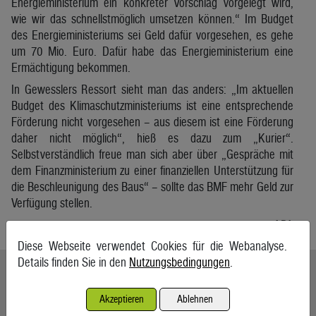
Energieministerium ein konkreter Vorschlag vorgelegt wird,
wie wir das schnellstmöglich umsetzen können.“ Im Budget
des Energieministeriums sei Geld dafür vorgesehen, es gehe
um 70 Mio. Euro. Dafür habe das Energieministerium eine
Ermächtigung bekommen.
In Gewesslers Ressort sieht man das anders: „Im aktuellen
Budget des Klimaschutzministeriums ist eine entsprechende
Förderung nicht vorgesehen – aus diesem ist eine Förderung
daher nicht möglich“, hieß es dazu zum „Kurier“.
Selbstverständlich freue man sich aber über „Gespräche mit
dem Finanzministerium zu einer finanziellen Unterstützung für
die Beschleunigung des Baus“ – sollte das BMF mehr Geld zur
Verfügung stellen.
APA
Diese Webseite verwendet Cookies für die Webanalyse.
Details finden Sie in den
Nutzungsbedingungen
.
Ähnliche Artikel weiterlesen
Akzeptieren
Ablehnen
Ölpreise wenig bewegt