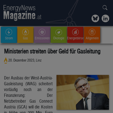
Strom
Gas
Emissionen
Ökologie
Energiebörse
Allgemein
Ministerien streiten über Geld für Gasleitung
20. Dezember 2023, Linz
Der Ausbau der West-Austria-
Gasleistung (WAG) scheitert
vorläufig noch an der
Finanzierung: Der
Netzbetreiber Gas Connect
Austria (GCA) will die Kosten
in Höhe von 200 Mio. Euro