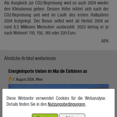
Als Ausgleich zur CO2-Bepreisung wird es auch 2024 wieder
den Klimabonus geben. Dessen Höhe richtet sich nach der
CO2-Bepreisung und wird im Laufe des ersten Halbjahres
2024 festgelegt. Der Bonus selbst wird ab Herbst 2024 an
rund 8,5 Millionen Menschen ausbezahlt. 2023 betrug er je
nach Wohnort 110, 150, 185 oder 220 Euro.
APA
Ähnliche Artikel weiterlesen
Energieimporte trieben im Mai die Einfuhren an
7. August 2026, Wien
Diese Webseite verwendet Cookies für die Webanalyse.
Details finden Sie in den
Nutzungsbedingungen
.