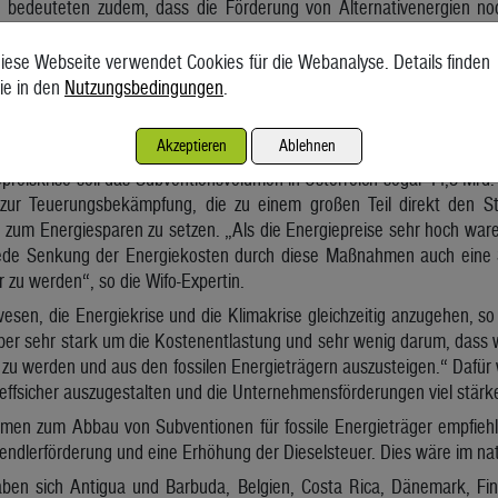
en bedeuteten zudem, dass die Förderung von Alternativenergien n
le Subventionen machen das Spielfeld noch ungleicher, als es ohn
, muss ich die Erneuerbaren noch stärker fördern, um den Nachteil ausz
iese Webseite verwendet Cookies für die Webanalyse. Details finden
ie in den
Nutzungsbedingungen
.
es Wirtschaftsforschungsinstituts Wifo hat der österreichische Staat 
n klimaschädlichen Subventionen vergeben. Zu den höchsten fossi
s Pendlerpauschale und das Dieselprivileg.
Akzeptieren
Ablehnen
reiskrise soll das Subventionsvolumen in Österreich sogar 14,5 Mrd
r Teuerungsbekämpfung, die zu einem großen Teil direkt den St
 zum Energiesparen zu setzen. „Als die Energiepreise sehr hoch war
jede Senkung der Energiekosten durch diese Maßnahmen auch eine 
r zu werden“, so die Wifo-Expertin.
sen, die Energiekrise und die Klimakrise gleichzeitig anzugehen, so 
ber sehr stark um die Kostenentlastung und sehr wenig darum, dass w
er zu werden und aus den fossilen Energieträgern auszusteigen.“ Dafü
ffsicher auszugestalten und die Unternehmensförderungen viel stärker
men zum Abbau von Subventionen für fossile Energieträger empfiehl
Pendlerförderung und eine Erhöhung der Dieselsteuer. Dies wäre im n
ben sich Antigua und Barbuda, Belgien, Costa Rica, Dänemark, Finn