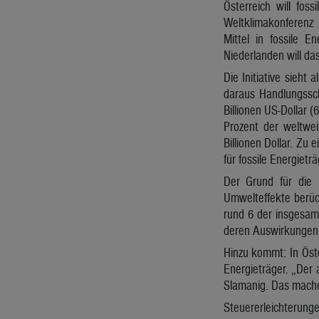
Österreich will fos
Weltklimakonferenz 
Mittel in fossile 
Niederlanden will da
Die Initiative sieht
daraus Handlungssch
Billionen US-Dollar (
Prozent der weltwe
Billionen Dollar. Zu
für fossile Energietr
Der Grund für die 
Umwelteffekte berüc
rund 6 der insgesam
deren Auswirkungen 
Hinzu kommt: In Öste
Energieträger. „Der a
Slamanig. Das mache
Steuererleichterunge