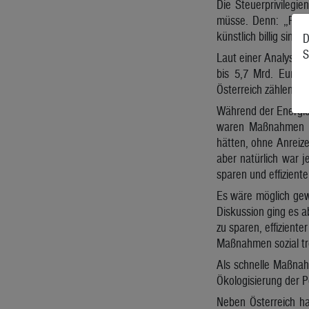
Die Steuerprivilegi
müsse. Denn: „Fossi
künstlich billig sind
D
S
Laut einer Analyse d
bis 5,7 Mrd. Euro a
Österreich zählen da
Während der Energiep
waren Maßnahmen zu
hätten, ohne Anreize
aber natürlich war 
sparen und effiziente
Es wäre möglich gewe
Diskussion ging es a
zu sparen, effizient
Maßnahmen sozial tre
Als schnelle Maßnah
Ökologisierung der 
Neben Österreich ha