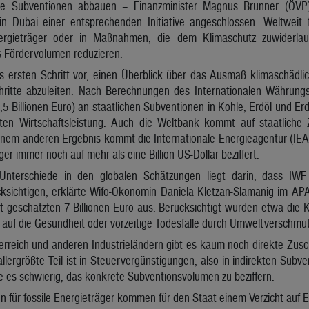
sile Subventionen abbauen – Finanzminister Magnus Brunner (ÖVP) 
in Dubai einer entsprechenden Initiative angeschlossen. Weltweit
Energieträger oder in Maßnahmen, die dem Klimaschutz zuwiderlau
s Fördervolumen reduzieren.
 als ersten Schritt vor, einen Überblick über das Ausmaß klimaschädl
ritte abzuleiten. Nach Berechnungen des Internationalen Währungs
6,5 Billionen Euro) an staatlichen Subventionen in Kohle, Erdöl und Er
iten Wirtschaftsleistung. Auch die Weltbank kommt auf staatlic
 einem anderen Ergebnis kommt die Internationale Energieagentur (IEA
äger immer noch auf mehr als eine Billion US-Dollar beziffert.
Unterschiede in den globalen Schätzungen liegt darin, dass I
ksichtigen, erklärte Wifo-Ökonomin Daniela Kletzan-Slamanig im AP
t geschätzten 7 Billionen Euro aus. Berücksichtigt würden etwa die
auf die Gesundheit oder vorzeitige Todesfälle durch Umweltverschmu
rreich und anderen Industrieländern gibt es kaum noch direkte Zusc
llergrößte Teil ist in Steuervergünstigungen, also in indirekten Subve
 es schwierig, das konkrete Subventionsvolumen zu beziffern.
n für fossile Energieträger kommen für den Staat einem Verzicht auf 