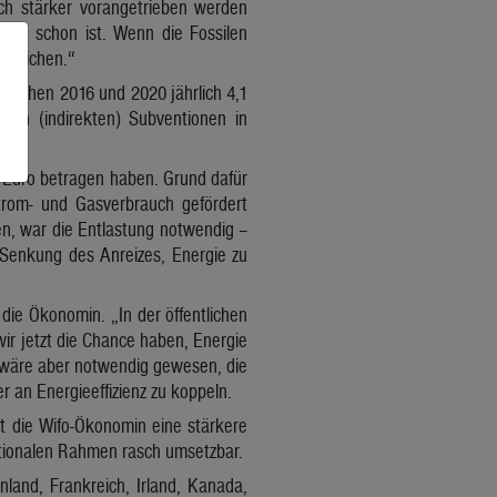
och stärker vorangetrieben werden
ehin schon ist. Wenn die Fossilen
ugleichen.“
zwischen 2016 und 2020 jährlich 4,1
len (indirekten) Subventionen in
. Euro betragen haben. Grund dafür
rom- und Gasverbrauch gefördert
en, war die Entlastung notwendig –
Senkung des Anreizes, Energie zu
die Ökonomin. „In der öffentlichen
ir jetzt die Chance haben, Energie
r wäre aber notwendig gewesen, die
 an Energieeffizienz zu koppeln.
t die Wifo-Ökonomin eine stärkere
ationalen Rahmen rasch umsetzbar.
land, Frankreich, Irland, Kanada,