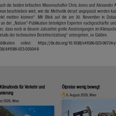
uch die beiden britischen Wissenschafter Chris Jones und Alexander 
r nun beschrieben wird, wie die Methodik derart angepasst werden ka
unkt melden können“. Mit Blick auf die am 30. November in Duba
an der „Nature“-Publikation beteiligten Experten nachgeschärfte und d
er, dass noch in diesem Jahrzehnt große Anstrengungen im Klimasch
Details der technischen Berichterstattung“ untergehen, so Gidden.
blikation online:
https://dx.doi.org/10.1038/s41586-023-06724-y
1038/d41586-023-03504-6
Klimafonds für Verkehr und
Ölpreise wenig bewegt
nierung
6. August 2026, Wien
st 2026, Wien