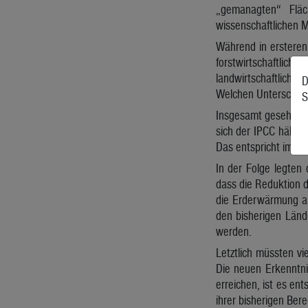
„gemanagten“ Fläc
wissenschaftlichen M
Während in ersteren
forstwirtschaftliche
landwirtschaftlich
D
Welchen Unterschied 
S
Insgesamt gesehen is
sich der IPCC hält, 
Das entspricht immer
In der Folge legten
dass die Reduktion d
die Erderwärmung au
den bisherigen Län
werden.
Letztlich müssten vi
Die neuen Erkenntni
erreichen, ist es en
ihrer bisherigen Ber