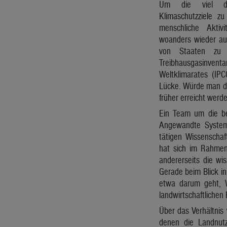
Um die viel disk
Klimaschutzziele z
menschliche Aktivi
woanders wieder au
von Staaten zu ih
Treibhausgasinv
Weltklimarates (IPC
Lücke. Würde man di
früher erreicht werde
Ein Team um die bei
Angewandte System
tätigen Wissenscha
hat sich im Rahmen 
andererseits die w
Gerade beim Blick i
etwa darum geht, W
landwirtschaftlichen
Über das Verhältnis
denen die Landnutz