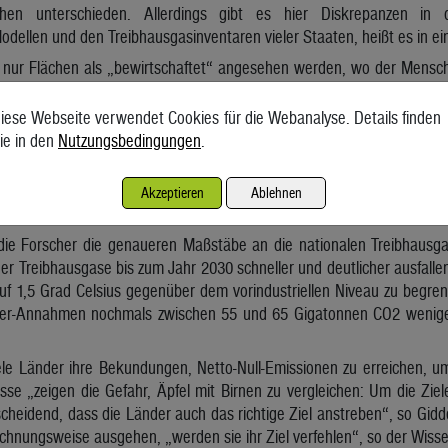
hen unterschieden. Allerdings gibt es hier Diskrepanzen in 
odellen und den Treibhausgasinventaren vieler Staaten, heißt es in e
 nur Flächen als „bewirtschaftet“ angesehen werden, wo der Mensch 
 Aktivitäten starken Einfluss ausübt, werden seitens der Länder auch
 oder auch lediglich zur Erholung von Menschen genutzt werden, 
iese Webseite verwendet Cookies für die Webanalyse. Details finden
das machen kann, zeigen die Forscher in ihrer Arbeit.
ie in den
Nutzungsbedingungen
.
t die Differenz beträchtlich: Demnach klafft zwischen der wissenscha
und den Treibhausgasbilanzen der Länder eine Lücke zwischen vier u
Akzeptieren
Ablehnen
hin rund zehn Prozent der aktuellen jährlichen Treibhausgasemissione
 die Forscher die genaueren Maßstäbe an die nationalen Treibhausgas
er Treibhausgase bis zum Jahr 2030 schneller und deutlicher ausfalle
f 1,5 Grad Celsius gegenüber dem vorindustriellen Niveau zu begre
der-Annahmen nochmals zwischen 55 und 65 Gigatonnen CO2 wenige
ele Länder ihre Bekundungen, Netto-Null-Emissionen zu erreichen, um 
sse „zeigen die Gefahr, Äpfel mit Birnen zu vergleichen: Um die Zi
tscheidend, dass die Länder auch das richtige Ziel anstreben“, so Gi
echnungsweise ausgehen, „werden sie ihr Ziel verfehlen“, so der Wisse