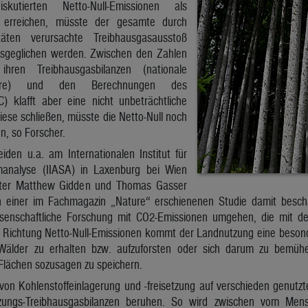
utierten Netto-Null-Emissionen als
u erreichen, müsste der gesamte durch
täten verursachte Treibhausgasausstoß
sgeglichen werden. Zwischen den Zahlen
ren Treibhausgasbilanzen (nationale
entare) und den Berechnungen des
C) klafft aber eine nicht unbeträchtliche
ese schließen, müsste die Netto-Null noch
n, so Forscher.
den u.a. am Internationalen Institut für
analyse (IIASA) in Laxenburg bei Wien
fter Matthew Gidden und Thomas Gasser
einer im Fachmagazin „Nature“ erschienenen Studie damit beschäf
issenschaftliche Forschung mit CO2-Emissionen umgehen, die mit
n Richtung Netto-Null-Emissionen kommt der Landnutzung eine beso
älder zu erhalten bzw. aufzuforsten oder sich darum zu bemühen
 Flächen sozusagen zu speichern.
 von Kohlenstoffeinlagerung und -freisetzung auf verschieden genutz
ungs-Treibhausgasbilanzen beruhen. So wird zwischen vom Mens