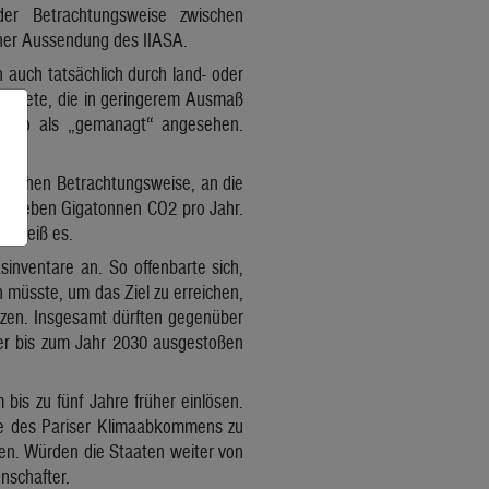
der Betrachtungsweise zwischen
iner Aussendung des IIASA.
auch tatsächlich durch land- oder
 Gebiete, die in geringerem Ausmaß
ebenso als „gemanagt“ angesehen.
ftlichen Betrachtungsweise, an die
nd sieben Gigatonnen CO2 pro Jahr.
n, heiß es.
inventare an. So offenbarte sich,
n müsste, um das Ziel zu erreichen,
nzen. Insgesamt dürften gegenüber
r bis zum Jahr 2030 ausgestoßen
bis zu fünf Jahre früher einlösen.
ele des Pariser Klimaabkommens zu
dden. Würden die Staaten weiter von
nschafter.