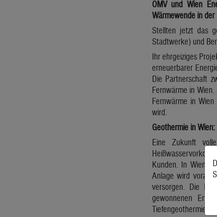
OMV und Wien Ener
Wärmewende in der R
Stellten jetzt das 
Stadtwerke) und Beris
Ihr ehrgeiziges Proj
erneuerbarer Energi
Die Partnerschaft z
Fernwärme in Wien. G
Fernwärme in Wien bi
wird.
Geothermie in Wien:
Eine Zukunft voll
Heißwasservorkommen
D
Kunden. In Wien sin
S
Anlage wird vorauss
versorgen. Die Boh
gewonnenen Erken
Tiefengeothermie in W