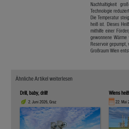
Nachhaltigkeit gr
Technologie reduzier
Die Temperatur stei
heiß ist. Dieses He
mithilfe einer Förd
gewonnene Wärme wi
Reservoir gepumpt, w
Großraum Wien ents
Ähnliche Artikel weiterlesen
Drill, baby, drill!
Wiens heiß
2. Juni 2026, Graz
22. Mai 