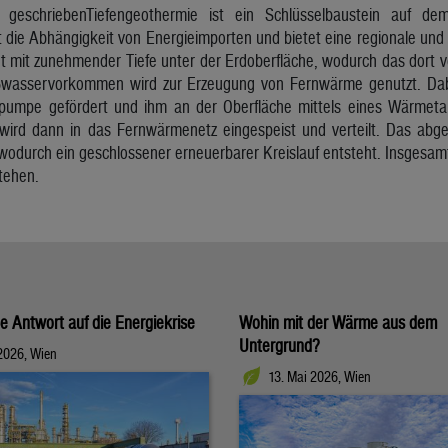
oß geschriebenTiefengeothermie ist ein Schlüsselbaustein auf
t die Abhängigkeit von Energieimporten und bietet eine regionale und
gt mit zunehmender Tiefe unter der Erdoberfläche, wodurch das dort
ißwasservorkommen wird zur Erzeugung von Fernwärme genutzt. Dab
erpumpe gefördert und ihm an der Oberfläche mittels eines Wärmet
rd dann in das Fernwärmenetz eingespeist und verteilt. Das abge
odurch ein geschlossener erneuerbarer Kreislauf entsteht. Insgesam
tehen.
e Antwort auf die Energiekrise
Wohin mit der Wärme aus dem
Untergrund?
2026, Wien
13. Mai 2026, Wien