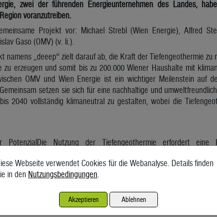
gie, zwei der führenden Energieunternehmen des Landes, haben
egion voranzutreiben.
gemeinsame Projekt vor: Michael Strebl (Wien Energie), Alfred St
lav Gaso (OMV) (v. li.).
ekt namens „deeep“ zielt darauf ab, die Kraft der Tiefengeothermie z
e zu erzeugen und somit bis zu 200.000 Wiener Haushalte mit klima
wischen OMV und Wien Energie ist ein wichtiger Meilenstein auf 
emeinsam setzen sie sich für eine nachhaltige und umweltfreundliche
s 2040 vollständig klimaneutral zu gestalten, wobei die Tiefengeot
er PotenzialDie Nutzung der Tiefengeothermie erfordert eine
 tief unter der Erde, ein effizientes Verteilnetz an der Oberfläche
iese Webseite verwendet Cookies für die Webanalyse. Details finden
d alle diese Voraussetzungen erfüllt. Die erste Tiefengeothermie-An
ie in den
Nutzungsbedingungen
.
ichtlich bis zu 20 Megawatt klimaneutrale Fernwärme erzeugen un
rungen sollen bis Ende 2024 beginnen, und sie wird voraussicht
ntnisse und Daten aus diesem Projekt werden in Zukunft da
Akzeptieren
Ablehnen
ien schneller und effizienter voranzutreiben.