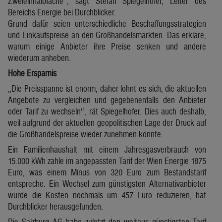
Zweieinhalbfache“, sagt Stefan Spiegelhofer, Leiter des
Bereichs Energie bei Durchblicker.
Grund dafür seien unterschiedliche Beschaffungsstrategien
und Einkaufspreise an den Großhandelsmärkten. Das erkläre,
warum einige Anbieter ihre Preise senken und andere
wiederum anheben.
Hohe Ersparnis
„Die Preisspanne ist enorm, daher lohnt es sich, die aktuellen
Angebote zu vergleichen und gegebenenfalls den Anbieter
oder Tarif zu wechseln“, rät Spiegelhofer. Dies auch deshalb,
weil aufgrund der aktuellen geopolitischen Lage der Druck auf
die Großhandelspreise wieder zunehmen könnte.
Ein Familienhaushalt mit einem Jahresgasverbrauch von
15.000 kWh zahle im angepassten Tarif der Wien Energie 1875
Euro, was einem Minus von 320 Euro zum Bestandstarif
entspreche. Ein Wechsel zum günstigsten Alternativanbieter
würde die Kosten nochmals um 457 Euro reduzieren, hat
Durchblicker herausgefunden.
Die Salzburg AG habe zuletzt den weitaus günstigsten Tarif